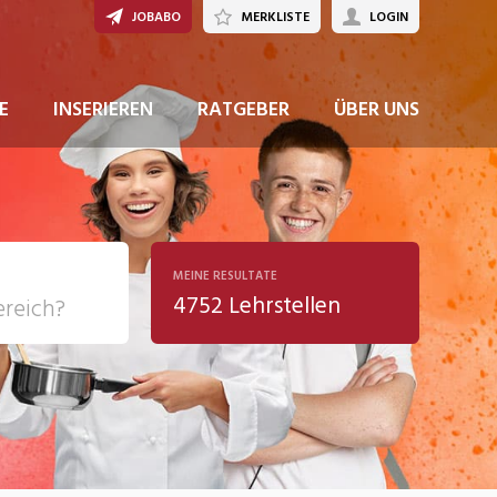
JOBABO
MERKLISTE
LOGIN
JETZT BEWERBEN
E
INSERIEREN
RATGEBER
ÜBER UNS
MEINE RESULTATE
4752 Lehrstellen
ziales