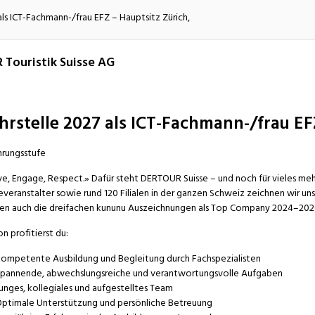
atur
Verkehr/Logistik
als ICT-Fachmann-/frau EFZ – Hauptsitz Zürich,
 Touristik Suisse AG
hrstelle 2027 als ICT-Fachmann-/frau EF
hrungsstufe
ve, Engage, Respect.» Dafür steht DERTOUR Suisse – und noch für vieles me
everanstalter sowie rund 120 Filialen in der ganzen Schweiz zeichnen wir u
en auch die dreifachen kununu Auszeichnungen als Top Company 2024–202
n profitierst du:
ompetente Ausbildung und Begleitung durch Fachspezialisten
pannende, abwechslungsreiche und verantwortungsvolle Aufgaben
unges, kollegiales und aufgestelltes Team
ptimale Unterstützung und persönliche Betreuung