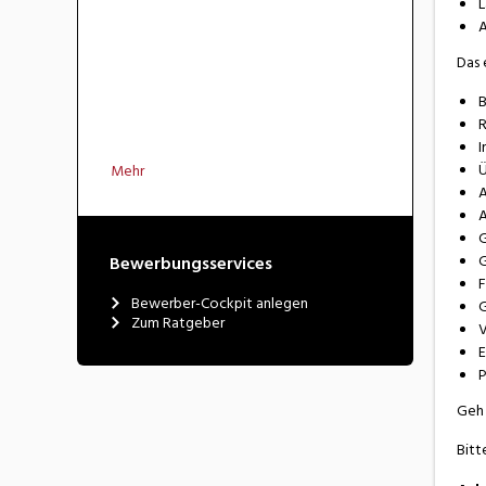
L
A
Das 
B
R
I
Ü
Mehr
A
A
G
G
Bewerbungsservices
F
Bewerber-Cockpit anlegen
G
Zum Ratgeber
V
E
P
Geh 
Bitt