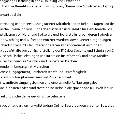
angjährige Erfahrung in der Ausbildung von Lernenden
ttraktive Benefits (Reisevergünstigungen, Übernahme Schulkosten, Laptop,
erwartet dich:
etreuung und Unterstützung unserer Mitarbeitenden bei ICT-Fragen und 
asche Erkennung von Kundenbedürfnissen und Einsatz für zielführende Lös
nstallation von Hard- und Software und Sicherstellung von deren Betrieb un
berwachung und Aufsetzen von Netzwerken sowie Server-Umgebungen
nbindung von ICT-Benutzerendgeräten an Servicedienstleistungen
ktive Mithilfe bei der Sicherstellung der IT Cyber Security und Schutz von
ute schulische Leistungen und Interesse für Informatik und neue Medien
utes technisches Geschick und vernetztes Denken
reude im Umgang mit Menschen
rosses Engagement, Lernbereitschaft und Teamfähigkeit
erantwortungsbewusstsein und Zuverlässigkeit
inwandfreie Umgangsformen und eine schnelle Auffassungsgabe
acke deinen Koffer und trete deine Reise in die spannende ICT-Welt bei un
auf und suche deine gewünschte Lehrstelle
e beachte, dass wir nur vollständige Online-Bewerbungen via unser Bewerb