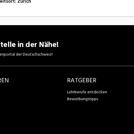
eitsort
:
Zürich
telle in der Nähe!
enportal der Deutschschweiz!
REN
RATGEBER
Lehrberufe entdecken
Bewerbungstipps