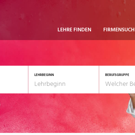
LEHRE FINDEN
FIRMENSUCH
LEHRBEGINN
BERUFSGRUPPE
astgewerbe
2028
Gesundheit/Pflege/So
nformatik/Telco
Kultur