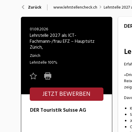
Nahrung
N
www.lehrstellencheck.ch
Lehrstelle 2027 
Zurück
Wirtschaft/Verwaltung
DER
01.08.2026
Lehrstelle 2027 als ICT-
Fachmann-/frau EFZ – Hauptsitz
Zürich,
Le
Zürich
Lehrstelle
100%
Erfa
«Dri
Reis
zeig
JETZT BEWERBEN
Davo
K
DER Touristik Suisse AG
S
J
O