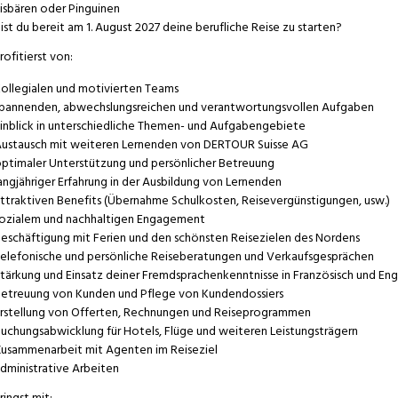
isbären oder Pinguinen
ist du bereit am 1. August 2027 deine berufliche Reise zu starten?
rofitierst von:
ollegialen und motivierten Teams
pannenden, abwechslungsreichen und verantwortungsvollen Aufgaben
inblick in unterschiedliche Themen- und Aufgabengebiete
ustausch mit weiteren Lernenden von DERTOUR Suisse AG
ptimaler Unterstützung und persönlicher Betreuung
angjähriger Erfahrung in der Ausbildung von Lernenden
ttraktiven Benefits (Übernahme Schulkosten, Reisevergünstigungen, usw.)
ozialem und nachhaltigen Engagement
eschäftigung mit Ferien und den schönsten Reisezielen des Nordens
elefonische und persönliche Reiseberatungen und Verkaufsgesprächen
tärkung und Einsatz deiner Fremdsprachenkenntnisse in Französisch und Eng
etreuung von Kunden und Pflege von Kundendossiers
rstellung von Offerten, Rechnungen und Reiseprogrammen
uchungsabwicklung für Hotels, Flüge und weiteren Leistungsträgern
usammenarbeit mit Agenten im Reiseziel
dministrative Arbeiten
ringst mit: