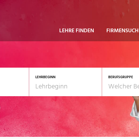
LEHRE FINDEN
FIRMENSUCH
LEHRBEGINN
BERUFSGRUPPE
astgewerbe
2028
Gesundheit/Pflege/So
nformatik/Telco
Kultur