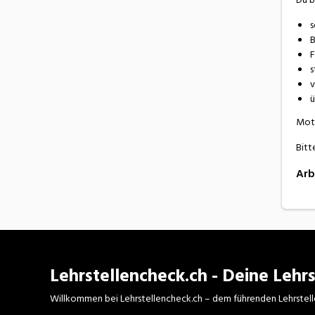
s
B
F
s
v
ü
Moti
Bitt
Arb
Lehrstellencheck.ch - Deine Lehrs
Willkommen bei Lehrstellencheck.ch – dem führenden Lehrstell