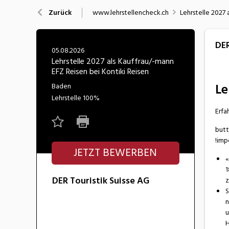
Nahrung
N
www.lehrstellencheck.ch
Lehrstelle 2027 
Zurück
Wirtschaft/Verwaltung
DER
05.08.2026
Lehrstelle 2027 als Kauffrau/-mann
EFZ Reisen bei Kontiki Reisen
Le
Baden
Lehrstelle
100%
Erfa
butt
!imp
JETZT BEWERBEN
«
1
DER Touristik Suisse AG
z
S
n
u
H