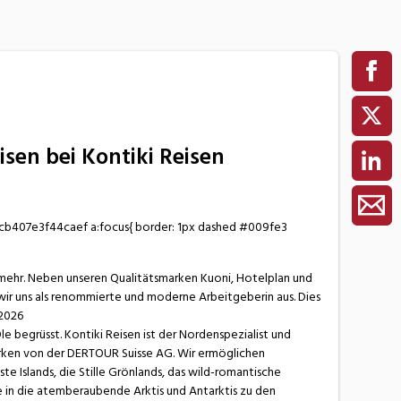
isen bei Kontiki Reisen
3cb407e3f44caef a:focus{ border: 1px dashed #009fe3
 mehr. Neben unseren Qualitätsmarken Kuoni, Hotelplan und
 wir uns als renommierte und moderne Arbeitgeberin aus. Dies
2026
 begrüsst. Kontiki Reisen ist der Nordenspezialist und
arken von der DERTOUR Suisse AG. Wir ermöglichen
te Islands, die Stille Grönlands, das wild-romantische
e in die atemberaubende Arktis und Antarktis zu den