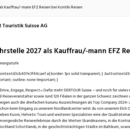
atur
Verkehr/Logistik
als Kauffrau/-mann EFZ Reisen bei Kontiki Reisen
 Touristik Suisse AG
hrstelle 2027 als Kauffrau/-mann EFZ Re
hrungsstufe
ontextd3cb407e3f44caef a{ border: 1px solid transparent; } .buttontextd
ortant; outline: none !important; }
Drive, Engage, Respect.» Dafür steht DERTOUR Suisse – und noch für vieles
8 Reiseveranstalter sowie rund 120 Filialen in der ganzen Schweiz zeichnen
eigen auch die dreifachen kununu Auszeichnungen als Top Company 2024–
chon beim Eingang zu unserem Nordlandcenter wirst du von unserem Elch Ole
eben Kuoni, Helvetic Tours und weiteren Spezialisten eine der Qualitätsm
nvergessliche Reiseerlebnisse durch die Weiten Skandinaviens, in die Kontras
ochland Schottlands, in die geschichtsträchtigen Städte im Baltikum, sowi