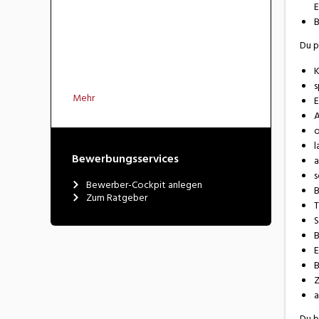
E
B
Du p
K
s
Mehr
E
A
o
l
Bewerbungsservices
a
s
Bewerber-Cockpit anlegen
B
Zum Ratgeber
T
S
B
E
B
Z
a
Du b