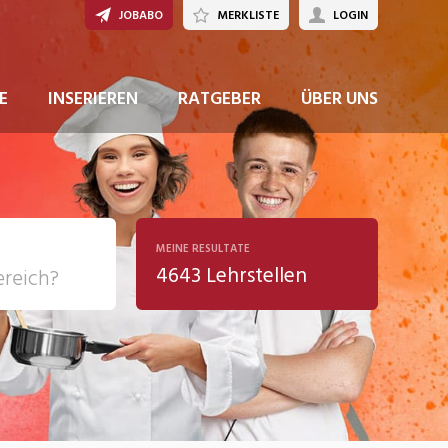
JOBABO
MERKLISTE
LOGIN
JETZT BEWERBEN
E
INSERIEREN
RATGEBER
ÜBER UNS
MEINE RESULTATE
4643 Lehrstellen
ziales