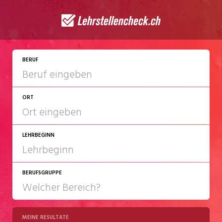
JETZT BEWERBEN
BERUF
ORT
LEHRBEGINN
BERUFSGRUPPE
2027
2028
MEINE RESULTATE
Chemie/Pharma