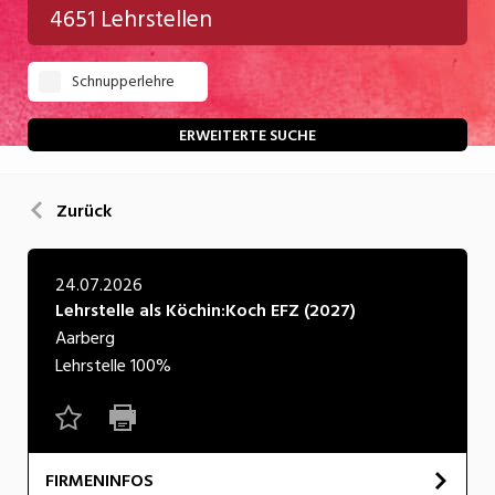
4651 Lehrstellen
Gastgewerbe
Schnupperlehre
Gesundheit/Pflege/Soziales
Handwerk/Technik
ERWEITERTE SUCHE
Informatik/Telco
Zurück
Kultur
Nahrung
24.07.2026
Lehrstelle als Köchin:Koch EFZ (2027)
Natur
Aarberg
Verkehr/Logistik
Lehrstelle
100%
Wirtschaft/Verwaltung
FIRMENINFOS