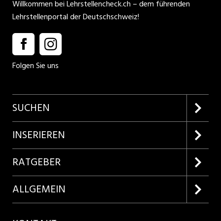
Willkommen bei Lehrstellencheck.ch – dem führenden
Lehrstellenportal der Deutschschweiz!
Folgen Sie uns
SUCHEN
Firmenprofile entdecken
INSERIEREN
Lehrstellen suchen
Kundenlogin
RATGEBER
Inserieren
Lehrberufe entdecken
ALLGEMEIN
Produkte
Bewerbungstipps
Über uns