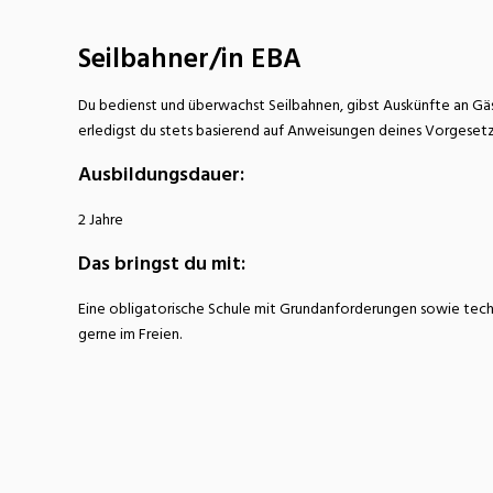
Nahrung
N
Seilbahner/in EBA
Wirtschaft/Verwaltung
Du bedienst und überwachst Seilbahnen, gibst Auskünfte an Gäs
erledigst du stets basierend auf Anweisungen deines Vorgesetz
Ausbildungsdauer:
2 Jahre
Das bringst du mit:
Eine obligatorische Schule mit Grundanforderungen sowie techn
gerne im Freien.