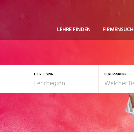
LEHRE FINDEN
FIRMENSUCH
LEHRBEGINN
BERUFSGRUPPE
astgewerbe
2028
Gesundheit/Pflege/So
nformatik/Telco
Kultur