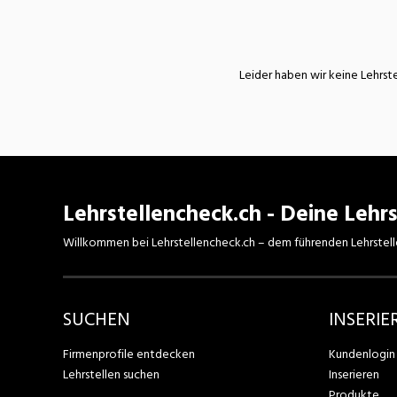
Nahrung
N
Wirtschaft/Verwaltung
Leider haben wir keine Lehrste
Lehrstellencheck.ch - Deine Lehrs
Willkommen bei Lehrstellencheck.ch – dem führenden Lehrstell
SUCHEN
INSERIE
Firmenprofile entdecken
Kundenlogin
Lehrstellen suchen
Inserieren
Produkte