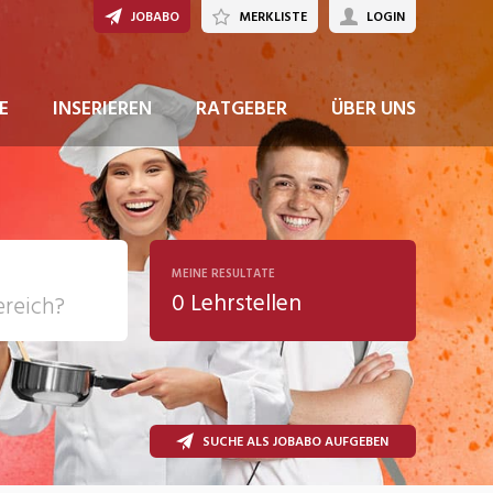
JOBABO
MERKLISTE
LOGIN
E
INSERIEREN
RATGEBER
ÜBER UNS
MEINE RESULTATE
0 Lehrstellen
ziales
SUCHE ALS JOBABO AUFGEBEN