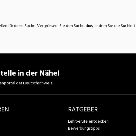
atur
Verkehr/Logistik
llen für diese Suche. Vergrössern Sie den Suchradius, ändern Sie die Suchkri
telle in der Nähe!
enportal der Deutschschweiz!
REN
RATGEBER
Lehrberufe entdecken
Bewerbungstipps