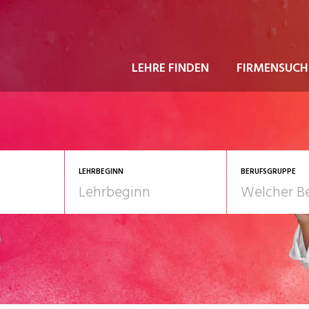
LEHRE FINDEN
FIRMENSUCH
LEHRBEGINN
BERUFSGRUPPE
astgewerbe
2028
Gesundheit/Pflege/So
nformatik/Telco
Kultur