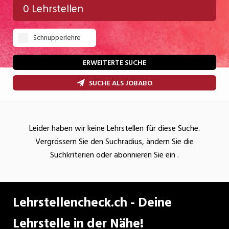
0 Lehrstellen
Gastgewerbe
Schnupperlehre
Gesundheit/Pflege/Soziales
Handwerk/Technik
ERWEITERTE SUCHE
Informatik/Telco
SUCHE ALS JOBABO
Kultur
Nahrung
Leider haben wir keine Lehrstellen für diese Suche.
Vergrössern Sie den Suchradius, ändern Sie die
Natur
Suchkriterien oder abonnieren Sie ein
.
Verkehr/Logistik
Wirtschaft/Verwaltung
Lehrstellencheck.ch - Deine
Lehrstelle in der Nähe!