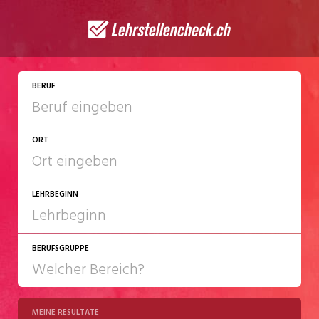
BERUF
ORT
LEHRBEGINN
BERUFSGRUPPE
2027
2028
MEINE RESULTATE
Chemie/Pharma