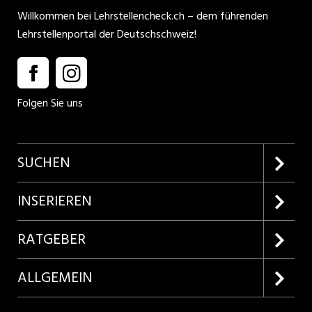
Willkommen bei Lehrstellencheck.ch – dem führenden
Lehrstellenportal der Deutschschweiz!
Folgen Sie uns
SUCHEN
Firmenprofile entdecken
INSERIEREN
Lehrstellen suchen
Kundenlogin
RATGEBER
Inserieren
Lehrberufe entdecken
ALLGEMEIN
Produkte
Bewerbungstipps