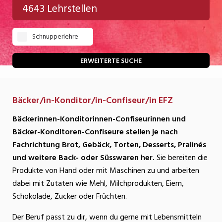
4643 Lehrstellen
Gastgewerbe
Schnupperlehre
Gesundheit/Pflege/Soziales
Handwerk/Technik
ERWEITERTE SUCHE
Informatik/Telco
Bäcker/in-Konditor/in-Confiseur/in EFZ
Kultur
Bäckerinnen-Konditorinnen-Confiseurinnen und
Nahrung
Bäcker-Konditoren-Confiseure stellen je nach
Natur
Fachrichtung Brot, Gebäck, Torten, Desserts, Pralinés
und weitere Back- oder Süsswaren her.
Sie bereiten die
Verkehr/Logistik
Produkte von Hand oder mit Maschinen zu und arbeiten
Wirtschaft/Verwaltung
dabei mit Zutaten wie Mehl, Milchprodukten, Eiern,
Schokolade, Zucker oder Früchten.
Der Beruf passt zu dir, wenn du gerne mit Lebensmitteln