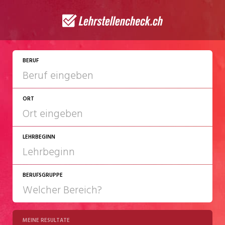
BERUF
ORT
LEHRBEGINN
BERUFSGRUPPE
2027
2028
MEINE RESULTATE
Chemie/Pharma