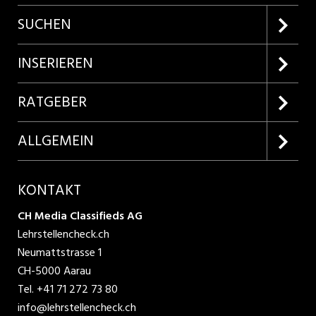
SUCHEN
Firmenprofile entdecken
INSERIEREN
Lehrstellen suchen
Kundenlogin
RATGEBER
Inserieren
Lehrberufe entdecken
ALLGEMEIN
Produkte
Bewerbungstipps
Über uns
KONTAKT
AGB
CH Media Classifieds AG
Lehrstellencheck.ch
Datenschutzbestimmungen
Neumattstrasse 1
CH-5000 Aarau
Nutzungsbedingungen
Tel.
+41 71 272 73 80
info@lehrstellencheck.ch
Impressum