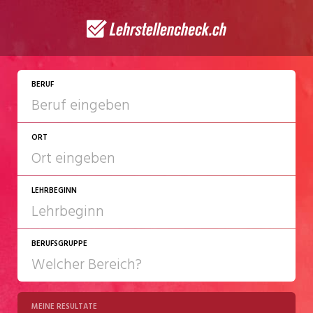
BERUF
ORT
LEHRBEGINN
BERUFSGRUPPE
2027
2028
MEINE RESULTATE
Chemie/Pharma