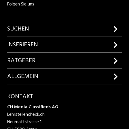
Folgen Sie uns
SUCHEN
Firmenprofile entdecken
INSERIEREN
Lehrstellen suchen
Kundenlogin
RATGEBER
Inserieren
Lehrberufe entdecken
ALLGEMEIN
Produkte
Bewerbungstipps
Über uns
KONTAKT
AGB
CH Media Classifieds AG
Lehrstellencheck.ch
Datenschutzbestimmungen
Neumattstrasse 1