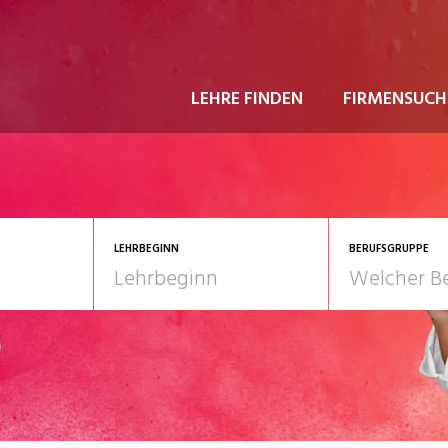
LEHRE FINDEN
FIRMENSUCH
LEHRBEGINN
BERUFSGRUPPE
astgewerbe
2028
Gesundheit/Pflege/So
nformatik/Telco
Kultur