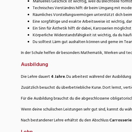
Manuelles Geschick ist wichtig, weil du Blechteile formst
Technisches Verständnis hilft dir beim Umgang mit mod
Räumliches Vorstellungsvermögen unterstützt dich bei
Eine sorgfältige und exakte Arbeitsweise ist wichtig, d
Ein Sinn für Ästhetik hilft dir dabei, Karosserien möglichs
Körperliche Widerstandsfähigkeit ist wichtig, da du häuf
Du solltest Lärm gut aushalten können und gerne im Tea
In der Schule helfen dir besonders Mathematik, Werken und te
Ausbildung
Die Lehre dauert
4 Jahre
. Du arbeitest während der Ausbildung
Zusätzlich besuchst du überbetriebliche Kurse. Dort lernst, ver
Für die Ausbildung brauchst du die abgeschlossene obligatorisch
Wenn deine schulischen Leistungen sehr gut sind, kannst du währ
Nach bestandener Lehre erhältst du den Abschluss
Carrosserie
Lohn