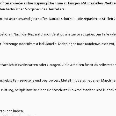
lechteile wieder in ihre ursprüngliche Form zu bringen. Mit speziellen Wer
den technischen Vorgaben des Herstellers.
d anschliessend geschliffen. Danach schützt du die reparierten Stellen vor
ören. Nach der Reparatur montierst du alle zuvor ausgebauten Teile wieder
er Fahrzeuge oder nimmst individuelle Änderungen nach Kundenwunsch vor, 
sächlich in Werkstätten oder Garagen. Viele Arbeiten führst du selbstständi
tehen, hebst Fahrzeugteile und bearbeitest Metall mit verschiedenen Maschi
rüstung, beispielsweise einen Gehörschutz. Die Arbeitszeiten sind in der Re
hrzeugen haben.