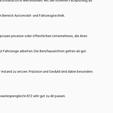
koordinator/in weiterbilden. Mit der höheren Fachprüfung als
im Bereich Automobil- und Fahrzeugtechnik.
grossen privaten oder öffentlichen Unternehmen, die ihren
 Fahrzeuge arbeiten. Die Berufsaussichten gelten als gut.
r instand zu setzen. Präzision und Geduld sind dabei besonders
riespengler/in EFZ sehr gut zu dir passen.