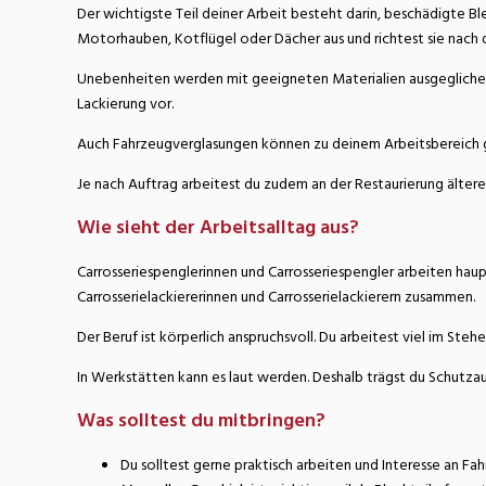
Der wichtigste Teil deiner Arbeit besteht darin, beschädigte B
Motorhauben, Kotflügel oder Dächer aus und richtest sie nach 
Unebenheiten werden mit geeigneten Materialien ausgeglichen un
Lackierung vor.
Auch Fahrzeugverglasungen können zu deinem Arbeitsbereich geh
Je nach Auftrag arbeitest du zudem an der Restaurierung älter
Wie sieht der Arbeitsalltag aus?
Carrosseriespenglerinnen und Carrosseriespengler arbeiten haupt
Carrosserielackiererinnen und Carrosserielackierern zusammen.
Der Beruf ist körperlich anspruchsvoll. Du arbeitest viel im S
In Werkstätten kann es laut werden. Deshalb trägst du Schutzaus
Was solltest du mitbringen?
Du solltest gerne praktisch arbeiten und Interesse an Fa