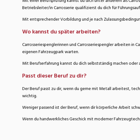
Mit einer Berufsprüfung kannst du dich unter anderem als Carr
Betriebsleiter/in Carrosserie qualifizierst du dich für Führungsau
Mit entsprechender Vorbildung und je nach Zulassungsbedingung
Wo kannst du später arbeiten?
Carrosseriespenglerinnen und Carrosseriespengler arbeiten in C
eigenen Fahrzeugpark warten.
Mit Berufserfahrung kannst du dich selbstständig machen oder a
Passt dieser Beruf zu dir?
Der Beruf passt zu dir, wenn du gerne mit Metall arbeitest, tec
wichtig.
Weniger passend ist der Beruf, wenn dir körperliche Arbeit schwe
Wenn du handwerkliches Geschick mit moderner Fahrzeugtechnik 