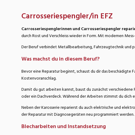
Nahrung
N
Carrosseriespengler/in EFZ
Wirtschaft/Verwaltung
Carrosseriespenglerinnen und Carrosseriespengler repari
durch Rost und Verschleiss wieder in Form. Mit modernen Mess- 
Der Beruf verbindet Metallbearbeitung, Fahrzeugtechnik und prä
Was machst du in diesem Beruf?
Bevor eine Reparatur beginnt, schaust du dir das beschädigte F
Kostenvoranschlag.
Damit du gut arbeiten kannst, baust du zunächst verschiedene 
oder ein Dachverdeck. Während der Arbeiten stimmst du dich en
Neben der Karosserie reparierst du auch elektrische und elek
der Reparatur mit Diagnosegeräten neu programmiert werden.
Blecharbeiten und Instandsetzung