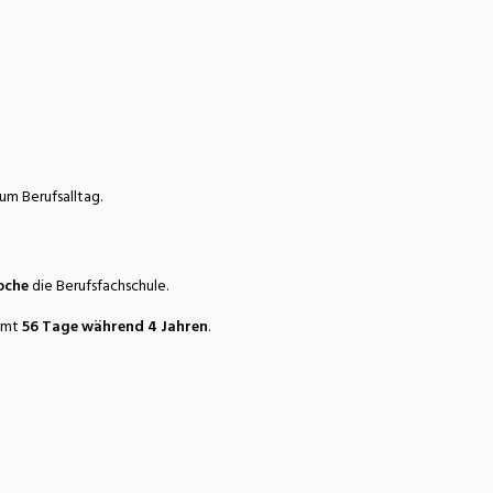
m Berufsalltag.
oche
die Berufsfachschule.
samt
56 Tage während 4 Jahren
.