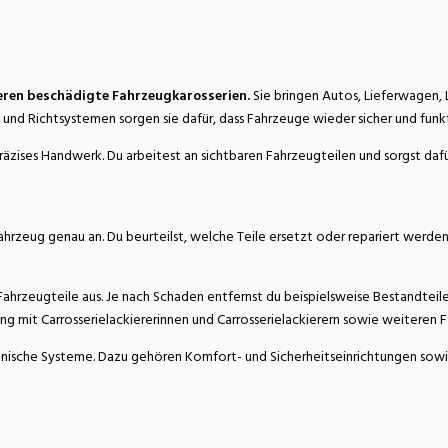
atur
Verkehr/Logistik
eren beschädigte Fahrzeugkarosserien.
Sie bringen Autos, Lieferwagen,
und Richtsystemen sorgen sie dafür, dass Fahrzeuge wieder sicher und funkt
zises Handwerk. Du arbeitest an sichtbaren Fahrzeugteilen und sorgst dafü
ahrzeug genau an. Du beurteilst, welche Teile ersetzt oder repariert werden
Fahrzeugteile aus. Je nach Schaden entfernst du beispielsweise Bestandteil
g mit Carrosserielackiererinnen und Carrosserielackierern sowie weiteren 
tronische Systeme. Dazu gehören Komfort- und Sicherheitseinrichtungen sow