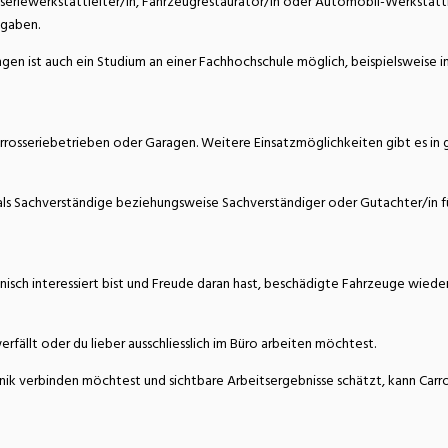
osseriewerkstattleiter/in, Fahrzeugrestaurator/in oder Automobil-Werkstatt
fgaben.
en ist auch ein Studium an einer Fachhochschule möglich, beispielsweise 
arrosseriebetrieben oder Garagen. Weitere Einsatzmöglichkeiten gibt es in 
ls Sachverständige beziehungsweise Sachverständiger oder Gutachter/in für
hnisch interessiert bist und Freude daran hast, beschädigte Fahrzeuge wiede
rfällt oder du lieber ausschliesslich im Büro arbeiten möchtest.
verbinden möchtest und sichtbare Arbeitsergebnisse schätzt, kann Carrosse