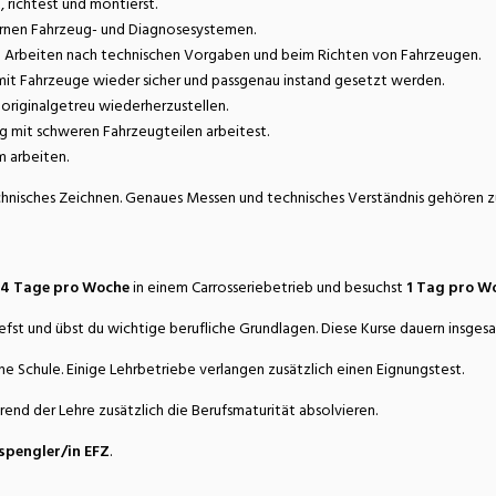
, richtest und montierst.
ernen Fahrzeug- und Diagnosesystemen.
m Arbeiten nach technischen Vorgaben und beim Richten von Fahrzeugen.
amit Fahrzeuge wieder sicher und passgenau instand gesetzt werden.
t originalgetreu wiederherzustellen.
ig mit schweren Fahrzeugteilen arbeitest.
m arbeiten.
chnisches Zeichnen. Genaues Messen und technisches Verständnis gehören zu
4 Tage pro Woche
in einem Carrosseriebetrieb und besuchst
1 Tag pro W
tiefst und übst du wichtige berufliche Grundlagen. Diese Kurse dauern insge
e Schule. Einige Lehrbetriebe verlangen zusätzlich einen Eignungstest.
end der Lehre zusätzlich die Berufsmaturität absolvieren.
spengler/in EFZ
.