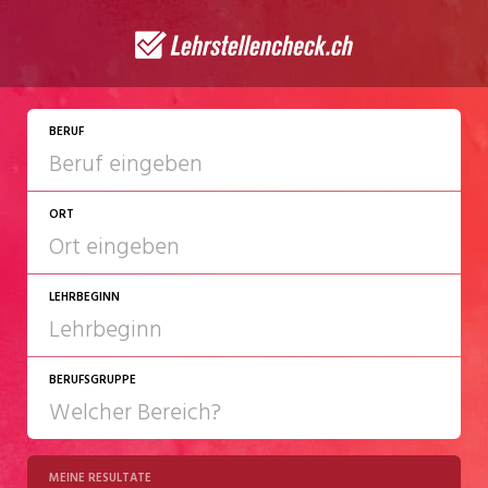
BERUF
ORT
LEHRBEGINN
BERUFSGRUPPE
2027
2028
MEINE RESULTATE
Chemie/Pharma