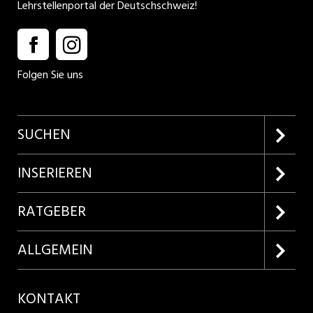
Lehrstellenportal der Deutschschweiz!
Folgen Sie uns
SUCHEN
Firmenprofile entdecken
INSERIEREN
Lehrstellen suchen
Kundenlogin
RATGEBER
Inserieren
Lehrberufe entdecken
ALLGEMEIN
Produkte
Bewerbungstipps
Über uns
KONTAKT