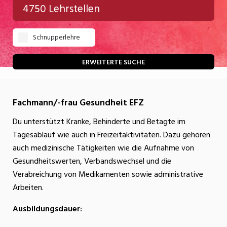
4750 Lehrstellen
Gastgewerbe
Schnupperlehre
Gesundheit/Pflege/Soziales
Handwerk/Technik
ERWEITERTE SUCHE
Informatik/Telco
Fachmann/-frau Gesundheit EFZ
Kultur
Du unterstützt Kranke, Behinderte und Betagte im
Nahrung
Tagesablauf wie auch in Freizeitaktivitäten. Dazu gehören
Natur
auch medizinische Tätigkeiten wie die Aufnahme von
Gesundheitswerten, Verbandswechsel und die
Verkehr/Logistik
Verabreichung von Medikamenten sowie administrative
Wirtschaft/Verwaltung
Arbeiten.
Ausbildungsdauer: