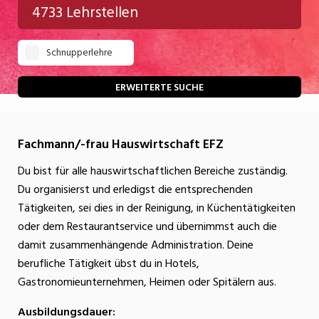
4733 Lehrstellen
Gastgewerbe
Schnupperlehre
Gesundheit/Pflege/Soziales
Handwerk/Technik
ERWEITERTE SUCHE
Informatik/Telco
Fachmann/-frau Hauswirtschaft EFZ
Kultur
Du bist für alle hauswirtschaftlichen Bereiche zuständig.
Nahrung
Du organisierst und erledigst die entsprechenden
Natur
Tätigkeiten, sei dies in der Reinigung, in Küchentätigkeiten
oder dem Restaurantservice und übernimmst auch die
Verkehr/Logistik
damit zusammenhängende Administration. Deine
Wirtschaft/Verwaltung
berufliche Tätigkeit übst du in Hotels,
Gastronomieunternehmen, Heimen oder Spitälern aus.
Ausbildungsdauer: