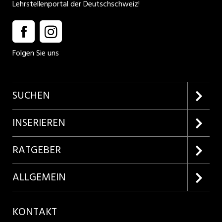
Lehrstellenportal der Deutschschweiz!
Folgen Sie uns
SUCHEN
Firmenprofile entdecken
INSERIEREN
Lehrstellen suchen
Kundenlogin
RATGEBER
Inserieren
Lehrberufe entdecken
ALLGEMEIN
Produkte
Bewerbungstipps
Über uns
KONTAKT