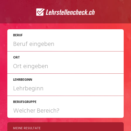
BERUF
ORT
LEHRBEGINN
BERUFSGRUPPE
2027
2028
MEINE RESULTATE
Chemie/Pharma