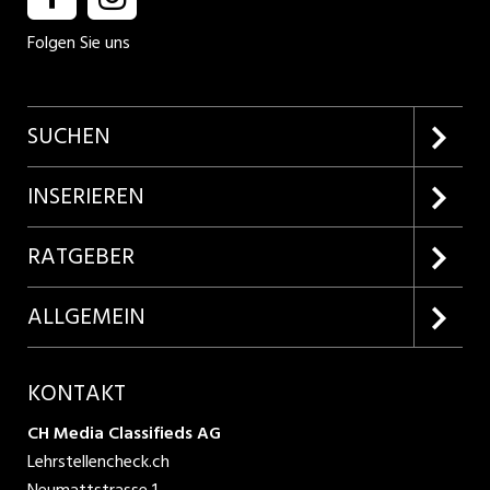
Folgen Sie uns
SUCHEN
Firmenprofile entdecken
INSERIEREN
Lehrstellen suchen
Kundenlogin
RATGEBER
Inserieren
Lehrberufe entdecken
ALLGEMEIN
Produkte
Bewerbungstipps
Über uns
KONTAKT
AGB
CH Media Classifieds AG
Lehrstellencheck.ch
Datenschutzbestimmungen