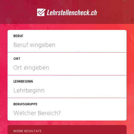
BERUF
ORT
LEHRBEGINN
BERUFSGRUPPE
2027
2028
MEINE RESULTATE
Chemie/Pharma