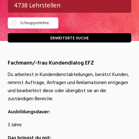
4738 Lehrstellen
Gastgewerbe
Schnupperlehre
Gesundheit/Pflege/Soziales
Handwerk/Technik
ERWEITERTE SUCHE
Informatik/Telco
Fachmann/-frau Kundendialog EFZ
Kultur
Du arbeitest in Kundendienstabteilungen, berätst Kunden,
Nahrung
nimmst Aufträge, Anfragen und Reklamationen entgegen
Natur
und bearbeitest diese oder übergibst sie an die
zuständigen Bereiche.
Verkehr/Logistik
Ausbildungsdauer:
Wirtschaft/Verwaltung
3 Jahre
Das bringst du mit: