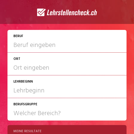
BERUF
ORT
LEHRBEGINN
BERUFSGRUPPE
2027
2028
MEINE RESULTATE
Chemie/Pharma