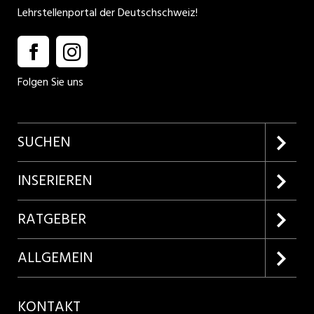
Lehrstellenportal der Deutschschweiz!
Folgen Sie uns
SUCHEN
Firmenprofile entdecken
INSERIEREN
Lehrstellen suchen
Kundenlogin
RATGEBER
Inserieren
Lehrberufe entdecken
ALLGEMEIN
Produkte
Bewerbungstipps
Über uns
KONTAKT