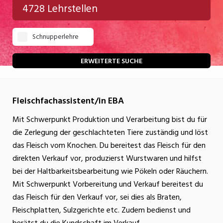
4728 Lehrstellen
Gastgewerbe
Schnupperlehre
Gesundheit/Pflege/Soziales
Handwerk/Technik
ERWEITERTE SUCHE
Informatik/Telco
Fleischfachassistent/in EBA
Kultur
Mit Schwerpunkt Produktion und Verarbeitung bist du für
Nahrung
die Zerlegung der geschlachteten Tiere zuständig und löst
Natur
das Fleisch vom Knochen. Du bereitest das Fleisch für den
direkten Verkauf vor, produzierst Wurstwaren und hilfst
Verkehr/Logistik
bei der Haltbarkeitsbearbeitung wie Pökeln oder Räuchern.
Wirtschaft/Verwaltung
Mit Schwerpunkt Vorbereitung und Verkauf bereitest du
das Fleisch für den Verkauf vor, sei dies als Braten,
Fleischplatten, Sulzgerichte etc. Zudem bedienst und