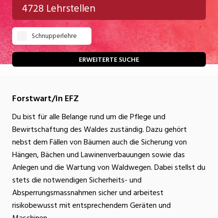
4728 Lehrstellen
Gastgewerbe
Schnupperlehre
Gesundheit/Pflege/Soziales
Handwerk/Technik
ERWEITERTE SUCHE
Informatik/Telco
Forstwart/in EFZ
Kultur
Du bist für alle Belange rund um die Pflege und
Nahrung
Bewirtschaftung des Waldes zuständig. Dazu gehört
Natur
nebst dem Fällen von Bäumen auch die Sicherung von
Hängen, Bächen und Lawinenverbauungen sowie das
Verkehr/Logistik
Anlegen und die Wartung von Waldwegen. Dabei stellst du
Wirtschaft/Verwaltung
stets die notwendigen Sicherheits- und
Absperrungsmassnahmen sicher und arbeitest
risikobewusst mit entsprechendem Geräten und