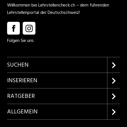
Willkommen bei Lehrstellencheck.ch – dem führenden
Lehrstellenportal der Deutschschweiz!
Folgen Sie uns
SUCHEN
Firmenprofile entdecken
INSERIEREN
Lehrstellen suchen
Kundenlogin
RATGEBER
Inserieren
Lehrberufe entdecken
ALLGEMEIN
Produkte
Bewerbungstipps
Über uns