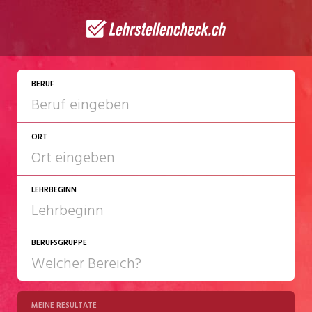
BERUF
ORT
LEHRBEGINN
BERUFSGRUPPE
2027
2028
MEINE RESULTATE
Chemie/Pharma