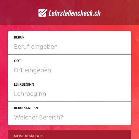
BERUF
ORT
LEHRBEGINN
BERUFSGRUPPE
2027
2028
MEINE RESULTATE
Chemie/Pharma