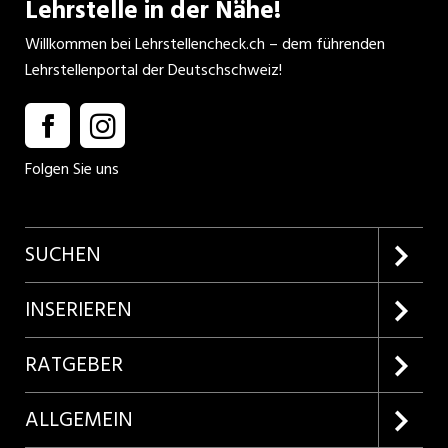
Lehrstelle in der Nähe!
Willkommen bei Lehrstellencheck.ch – dem führenden
Lehrstellenportal der Deutschschweiz!
Folgen Sie uns
SUCHEN
Firmenprofile entdecken
INSERIEREN
Lehrstellen suchen
Kundenlogin
RATGEBER
Inserieren
Lehrberufe entdecken
ALLGEMEIN