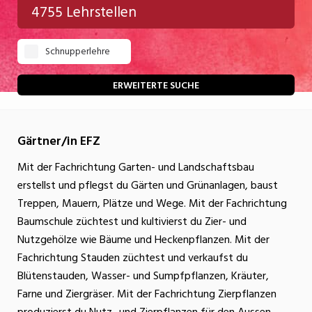
4755 Lehrstellen
Gastgewerbe
Schnupperlehre
Gesundheit/Pflege/Soziales
Handwerk/Technik
ERWEITERTE SUCHE
Informatik/Telco
Gärtner/in EFZ
Kultur
Mit der Fachrichtung Garten- und Landschaftsbau
Nahrung
erstellst und pflegst du Gärten und Grünanlagen, baust
Natur
Treppen, Mauern, Plätze und Wege. Mit der Fachrichtung
Baumschule züchtest und kultivierst du Zier- und
Verkehr/Logistik
Nutzgehölze wie Bäume und Heckenpflanzen. Mit der
Wirtschaft/Verwaltung
Fachrichtung Stauden züchtest und verkaufst du
Blütenstauden, Wasser- und Sumpfpflanzen, Kräuter,
Farne und Ziergräser. Mit der Fachrichtung Zierpflanzen