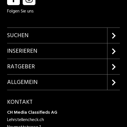
Folgen Sie uns
SUCHEN
Firmenprofile entdecken
INSERIEREN
Lehrstellen suchen
Kundenlogin
RATGEBER
Inserieren
Lehrberufe entdecken
ALLGEMEIN
Produkte
Bewerbungstipps
Über uns
KONTAKT
AGB
CH Media Classifieds AG
Lehrstellencheck.ch
Datenschutzbestimmungen