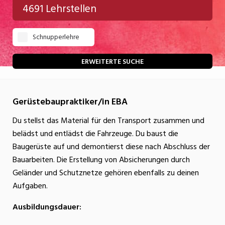
4691 Lehrstellen
Gastgewerbe
Schnupperlehre
Gesundheit/Pflege/Soziales
Handwerk/Technik
ERWEITERTE SUCHE
Informatik/Telco
Gerüstebaupraktiker/in EBA
Kultur
Du stellst das Material für den Transport zusammen und
Nahrung
belädst und entlädst die Fahrzeuge. Du baust die
Natur
Baugerüste auf und demontierst diese nach Abschluss der
Bauarbeiten. Die Erstellung von Absicherungen durch
Verkehr/Logistik
Geländer und Schutznetze gehören ebenfalls zu deinen
Wirtschaft/Verwaltung
Aufgaben.
Ausbildungsdauer: