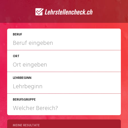
BERUF
ORT
LEHRBEGINN
BERUFSGRUPPE
2027
2028
MEINE RESULTATE
Chemie/Pharma