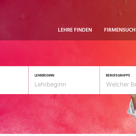
LEHRE FINDEN
FIRMENSUCH
LEHRBEGINN
BERUFSGRUPPE
astgewerbe
2028
Gesundheit/Pflege/So
nformatik/Telco
Kultur