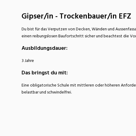
Nahrung
N
Gipser/in - Trockenbauer/in EFZ
Wirtschaft/Verwaltung
Du bist für das Verputzen von Decken, Wänden und Aussenfass
einen reibungslosen Baufortschritt sicher und beachtest die Vo
Ausbildungsdauer:
3 Jahre
Das bringst du mit:
Eine obligatorische Schule mit mittleren oder höheren Anforder
belastbar und schwindelfrei.