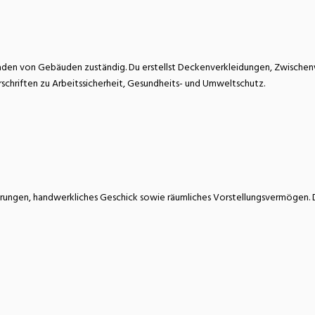
atur
Verkehr/Logistik
aden von Gebäuden zuständig. Du erstellst Deckenverkleidungen, Zwische
rschriften zu Arbeitssicherheit, Gesundheits- und Umweltschutz.
ungen, handwerkliches Geschick sowie räumliches Vorstellungsvermögen. Du b