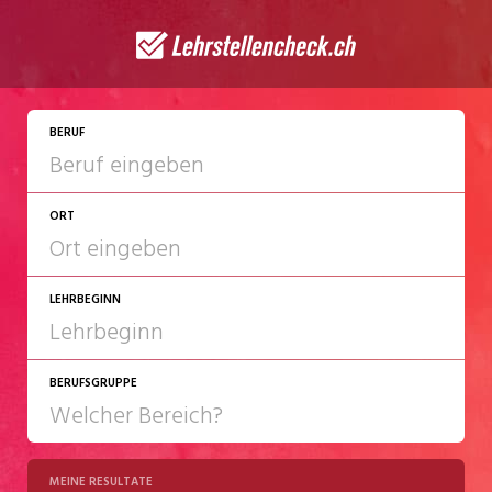
BERUF
ORT
LEHRBEGINN
BERUFSGRUPPE
2027
2028
MEINE RESULTATE
Chemie/Pharma