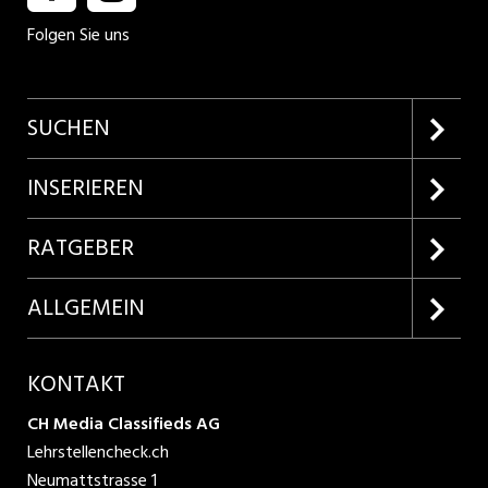
Folgen Sie uns
SUCHEN
Firmenprofile entdecken
INSERIEREN
Lehrstellen suchen
Kundenlogin
RATGEBER
Inserieren
Lehrberufe entdecken
ALLGEMEIN
Produkte
Bewerbungstipps
Über uns
KONTAKT
AGB
CH Media Classifieds AG
Lehrstellencheck.ch
Datenschutzbestimmungen
Neumattstrasse 1