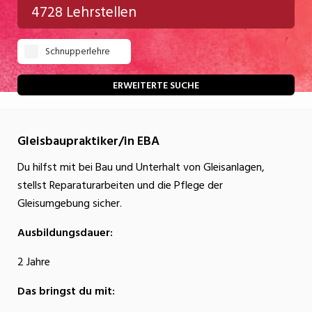
4728 Lehrstellen
Gastgewerbe
Schnupperlehre
Gesundheit/Pflege/Soziales
Handwerk/Technik
ERWEITERTE SUCHE
Informatik/Telco
Gleisbaupraktiker/in EBA
Kultur
Du hilfst mit bei Bau und Unterhalt von Gleisanlagen,
Nahrung
stellst Reparaturarbeiten und die Pflege der
Natur
Gleisumgebung sicher.
Verkehr/Logistik
Ausbildungsdauer:
Wirtschaft/Verwaltung
2 Jahre
Das bringst du mit: