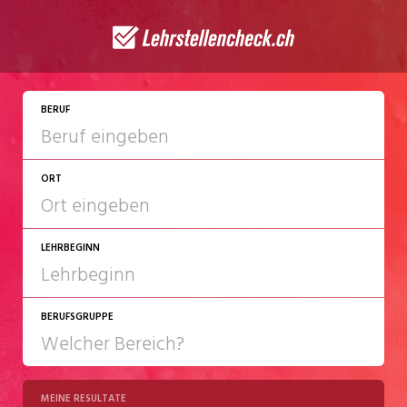
BERUF
ORT
LEHRBEGINN
BERUFSGRUPPE
2027
2028
MEINE RESULTATE
Chemie/Pharma