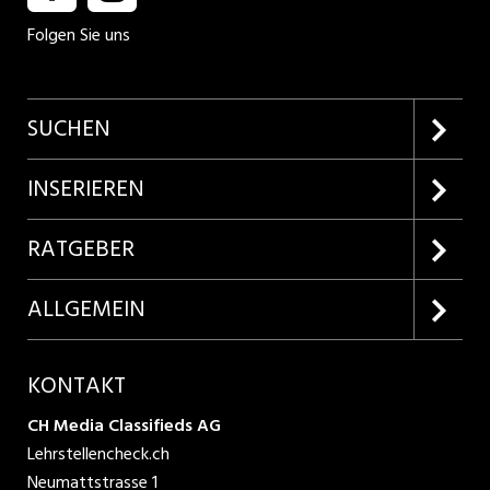
Folgen Sie uns
SUCHEN
Firmenprofile entdecken
INSERIEREN
Lehrstellen suchen
Kundenlogin
RATGEBER
Inserieren
Lehrberufe entdecken
ALLGEMEIN
Produkte
Bewerbungstipps
Über uns
KONTAKT
AGB
CH Media Classifieds AG
Lehrstellencheck.ch
Datenschutzbestimmungen
Neumattstrasse 1