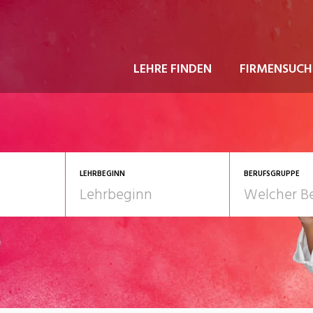
LEHRE FINDEN
FIRMENSUCH
LEHRBEGINN
BERUFSGRUPPE
astgewerbe
2028
Gesundheit/Pflege/So
nformatik/Telco
Kultur