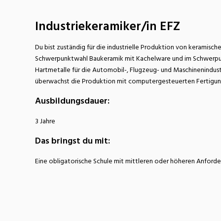
Nahrung
N
Industriekeramiker/in EFZ
Wirtschaft/Verwaltung
Du bist zuständig für die industrielle Produktion von keramisc
Schwerpunktwahl Baukeramik mit Kachelware und im Schwerpunk
Hartmetalle für die Automobil-, Flugzeug- und Maschinenindust
überwachst die Produktion mit computergesteuerten Fertigungs
Ausbildungsdauer:
3 Jahre
Das bringst du mit:
Eine obligatorische Schule mit mittleren oder höheren Anford