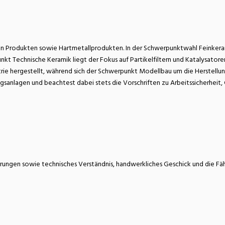
atur
Verkehr/Logistik
hen Produkten sowie Hartmetallprodukten. In der Schwerpunktwahl Feinkeram
t Technische Keramik liegt der Fokus auf Partikelfiltern und Katalysato
rie hergestellt, während sich der Schwerpunkt Modellbau um die Herstellun
anlagen und beachtest dabei stets die Vorschriften zu Arbeitssicherheit,
erungen sowie technisches Verständnis, handwerkliches Geschick und die F