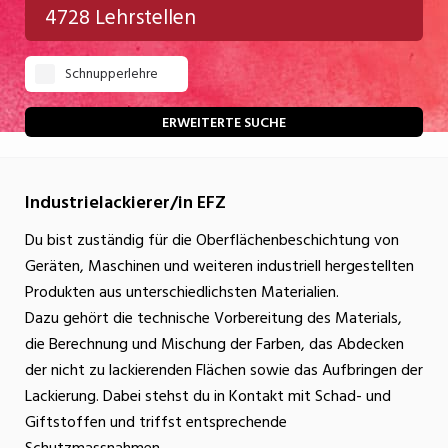
4728 Lehrstellen
Gastgewerbe
Schnupperlehre
Gesundheit/Pflege/Soziales
Handwerk/Technik
ERWEITERTE SUCHE
Informatik/Telco
Industrielackierer/in EFZ
Kultur
Du bist zuständig für die Oberflächenbeschichtung von
Nahrung
Geräten, Maschinen und weiteren industriell hergestellten
Natur
Produkten aus unterschiedlichsten Materialien.
Dazu gehört die technische Vorbereitung des Materials,
Verkehr/Logistik
die Berechnung und Mischung der Farben, das Abdecken
Wirtschaft/Verwaltung
der nicht zu lackierenden Flächen sowie das Aufbringen der
Lackierung. Dabei stehst du in Kontakt mit Schad- und
Giftstoffen und triffst entsprechende