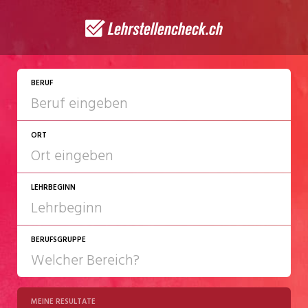
BERUF
ORT
LEHRBEGINN
BERUFSGRUPPE
2027
2028
MEINE RESULTATE
Chemie/Pharma