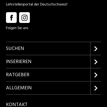
Lehrstellenportal der Deutschschweiz!
Folgen Sie uns
SUCHEN
Firmenprofile entdecken
INSERIEREN
Lehrstellen suchen
Kundenlogin
RATGEBER
Inserieren
Lehrberufe entdecken
ALLGEMEIN
Produkte
Bewerbungstipps
Über uns
KONTAKT