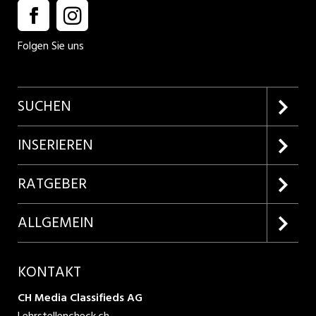
Folgen Sie uns
SUCHEN
Firmenprofile entdecken
INSERIEREN
Lehrstellen suchen
Kundenlogin
RATGEBER
Inserieren
Lehrberufe entdecken
ALLGEMEIN
Produkte
Bewerbungstipps
Über uns
KONTAKT
AGB
CH Media Classifieds AG