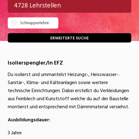
4728 Lehrstellen
Gastgewerbe
Schnupperlehre
Gesundheit/Pflege/Soziales
Handwerk/Technik
ERWEITERTE SUCHE
Informatik/Telco
Isolierspengler/in EFZ
Kultur
Du isolierst und ummantelst Heizungs-, Heisswasser-.
Nahrung
Sanitär-, Klima- und Kälteanlagen sowie weitere
Natur
technische Einrichtungen. Dabei erstellst du Verkleidungen
aus Feinblech und Kunststoff welche du auf der Baustelle
Verkehr/Logistik
montierst und entsprechend mit Dämmmaterial versiehst.
Wirtschaft/Verwaltung
Ausbildungsdauer:
3 Jahre