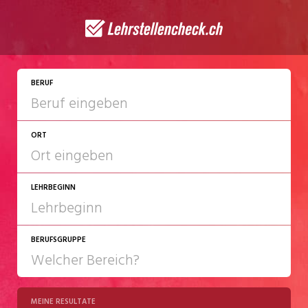
BERUF
ORT
LEHRBEGINN
BERUFSGRUPPE
2027
2028
MEINE RESULTATE
Chemie/Pharma