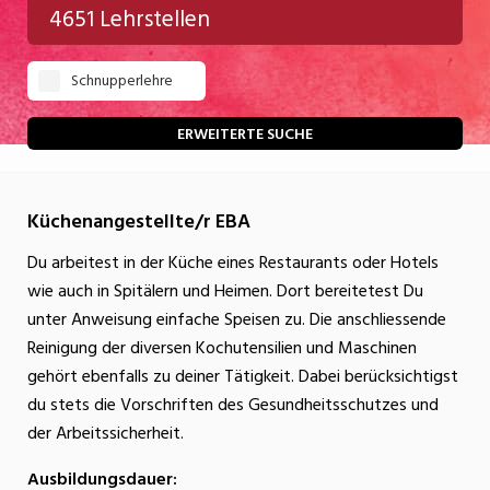
4651 Lehrstellen
Gastgewerbe
Schnupperlehre
Gesundheit/Pflege/Soziales
Handwerk/Technik
ERWEITERTE SUCHE
Informatik/Telco
Küchenangestellte/r EBA
Kultur
Du arbeitest in der Küche eines Restaurants oder Hotels
Nahrung
wie auch in Spitälern und Heimen. Dort bereitetest Du
Natur
unter Anweisung einfache Speisen zu. Die anschliessende
Reinigung der diversen Kochutensilien und Maschinen
Verkehr/Logistik
gehört ebenfalls zu deiner Tätigkeit. Dabei berücksichtigst
Wirtschaft/Verwaltung
du stets die Vorschriften des Gesundheitsschutzes und
der Arbeitssicherheit.
Ausbildungsdauer: