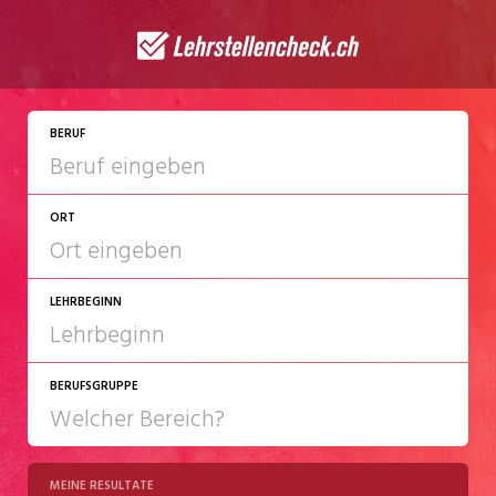
BERUF
ORT
LEHRBEGINN
BERUFSGRUPPE
2027
2028
MEINE RESULTATE
Chemie/Pharma