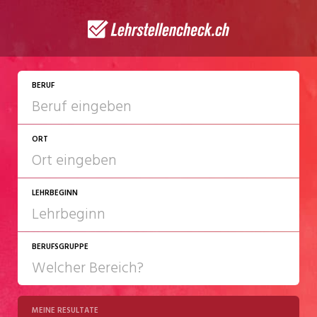
BERUF
ORT
LEHRBEGINN
BERUFSGRUPPE
2027
2028
MEINE RESULTATE
Chemie/Pharma