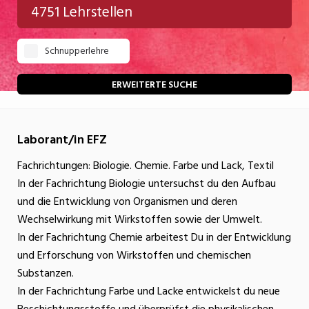
4751 Lehrstellen
Gastgewerbe
Schnupperlehre
Gesundheit/Pflege/Soziales
Handwerk/Technik
ERWEITERTE SUCHE
Informatik/Telco
Laborant/in EFZ
Kultur
Fachrichtungen: Biologie. Chemie. Farbe und Lack, Textil
Nahrung
In der Fachrichtung Biologie untersuchst du den Aufbau
Natur
und die Entwicklung von Organismen und deren
Wechselwirkung mit Wirkstoffen sowie der Umwelt.
Verkehr/Logistik
In der Fachrichtung Chemie arbeitest Du in der Entwicklung
Wirtschaft/Verwaltung
und Erforschung von Wirkstoffen und chemischen
Substanzen.
In der Fachrichtung Farbe und Lacke entwickelst du neue