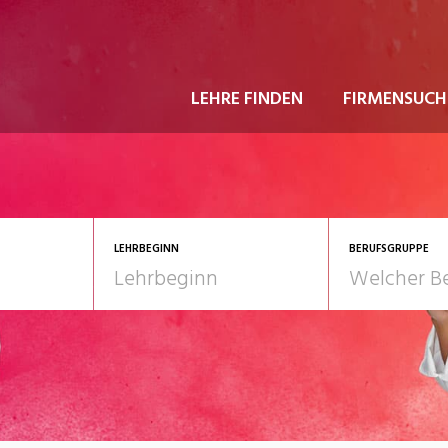
LEHRE FINDEN
FIRMENSUCH
LEHRBEGINN
BERUFSGRUPPE
astgewerbe
2028
Gesundheit/Pflege/So
nformatik/Telco
Kultur