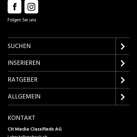
Folgen Sie uns
SUCHEN
Firmenprofile entdecken
INSERIEREN
Lehrstellen suchen
Kundenlogin
RATGEBER
Inserieren
Lehrberufe entdecken
ALLGEMEIN
Produkte
Bewerbungstipps
Über uns
KONTAKT
AGB
CH Media Classifieds AG