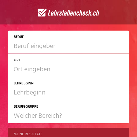
BERUF
ORT
LEHRBEGINN
BERUFSGRUPPE
2027
2028
MEINE RESULTATE
Chemie/Pharma