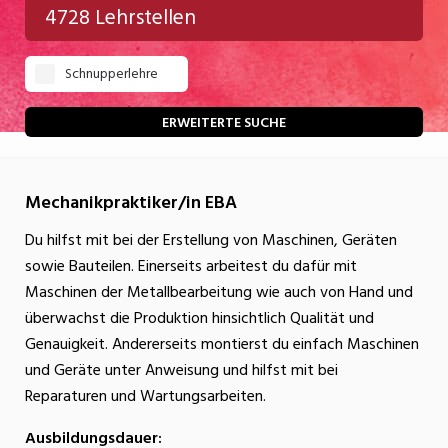
4728 Lehrstellen
Gastgewerbe
Schnupperlehre
Gesundheit/Pflege/Soziales
Handwerk/Technik
ERWEITERTE SUCHE
Informatik/Telco
Mechanikpraktiker/in EBA
Kultur
Du hilfst mit bei der Erstellung von Maschinen, Geräten
Nahrung
sowie Bauteilen. Einerseits arbeitest du dafür mit
Natur
Maschinen der Metallbearbeitung wie auch von Hand und
überwachst die Produktion hinsichtlich Qualität und
Verkehr/Logistik
Genauigkeit. Andererseits montierst du einfach Maschinen
Wirtschaft/Verwaltung
und Geräte unter Anweisung und hilfst mit bei
Reparaturen und Wartungsarbeiten.
Ausbildungsdauer: