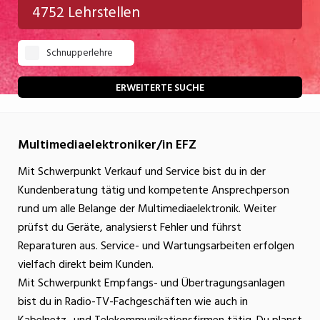
4752 Lehrstellen
Gastgewerbe
Schnupperlehre
Gesundheit/Pflege/Soziales
Handwerk/Technik
ERWEITERTE SUCHE
Informatik/Telco
Multimediaelektroniker/in EFZ
Kultur
Mit Schwerpunkt Verkauf und Service bist du in der
Nahrung
Kundenberatung tätig und kompetente Ansprechperson
Natur
rund um alle Belange der Multimediaelektronik. Weiter
prüfst du Geräte, analysierst Fehler und führst
Verkehr/Logistik
Reparaturen aus. Service- und Wartungsarbeiten erfolgen
Wirtschaft/Verwaltung
vielfach direkt beim Kunden.
Mit Schwerpunkt Empfangs- und Übertragungsanlagen
bist du in Radio-TV-Fachgeschäften wie auch in