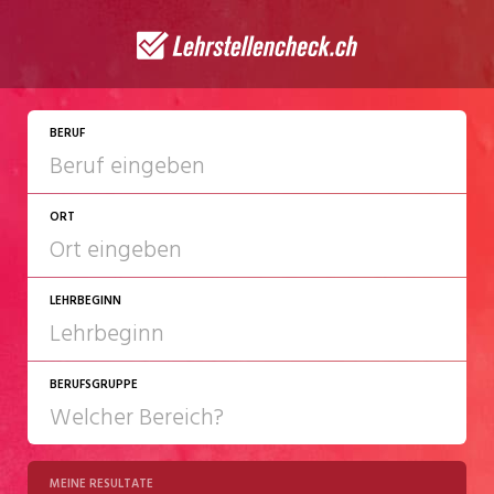
BERUF
ORT
LEHRBEGINN
BERUFSGRUPPE
2027
2028
MEINE RESULTATE
Chemie/Pharma