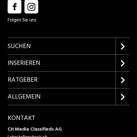
Folgen Sie uns
SUCHEN
Firmenprofile entdecken
INSERIEREN
Lehrstellen suchen
Kundenlogin
RATGEBER
Inserieren
Lehrberufe entdecken
ALLGEMEIN
Produkte
Bewerbungstipps
Über uns
KONTAKT
AGB
CH Media Classifieds AG