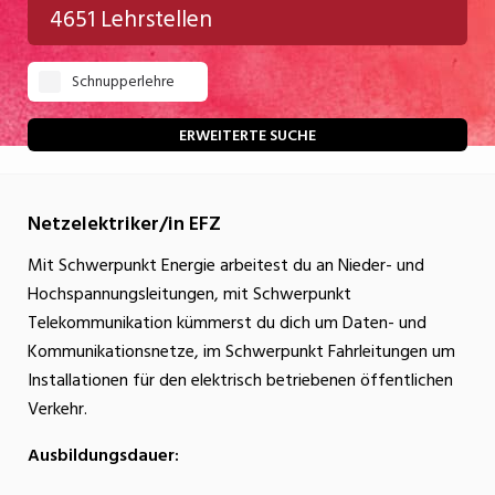
4651 Lehrstellen
Gastgewerbe
Schnupperlehre
Gesundheit/Pflege/Soziales
Handwerk/Technik
ERWEITERTE SUCHE
Informatik/Telco
Netzelektriker/in EFZ
Kultur
Mit Schwerpunkt Energie arbeitest du an Nieder- und
Nahrung
Hochspannungsleitungen, mit Schwerpunkt
Natur
Telekommunikation kümmerst du dich um Daten- und
Kommunikationsnetze, im Schwerpunkt Fahrleitungen um
Verkehr/Logistik
Installationen für den elektrisch betriebenen öffentlichen
Wirtschaft/Verwaltung
Verkehr.
Ausbildungsdauer: