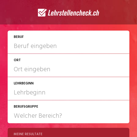
BERUF
ORT
LEHRBEGINN
BERUFSGRUPPE
2027
2028
MEINE RESULTATE
Chemie/Pharma