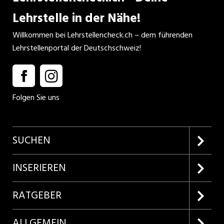
Lehrstelle in der Nähe!
Willkommen bei Lehrstellencheck.ch – dem führenden
Lehrstellenportal der Deutschschweiz!
Folgen Sie uns
SUCHEN
Firmenprofile entdecken
INSERIEREN
Lehrstellen suchen
Kundenlogin
RATGEBER
Inserieren
Lehrberufe entdecken
ALLGEMEIN