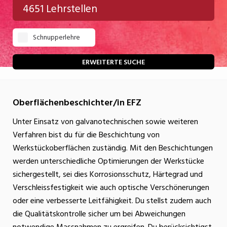
4651 Lehrstellen
Gastgewerbe
Schnupperlehre
Gesundheit/Pflege/Soziales
Handwerk/Technik
ERWEITERTE SUCHE
Informatik/Telco
Oberflächenbeschichter/in EFZ
Kultur
Unter Einsatz von galvanotechnischen sowie weiteren
Nahrung
Verfahren bist du für die Beschichtung von
Natur
Werkstückoberflächen zuständig. Mit den Beschichtungen
werden unterschiedliche Optimierungen der Werkstücke
Verkehr/Logistik
sichergestellt, sei dies Korrosionsschutz, Härtegrad und
Wirtschaft/Verwaltung
Verschleissfestigkeit wie auch optische Verschönerungen
oder eine verbesserte Leitfähigkeit. Du stellst zudem auch
die Qualitätskontrolle sicher um bei Abweichungen