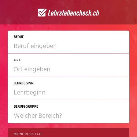
BERUF
ORT
LEHRBEGINN
BERUFSGRUPPE
2027
2028
MEINE RESULTATE
Chemie/Pharma