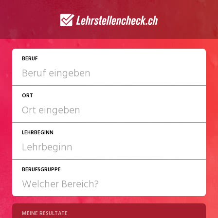
BERUF
ORT
LEHRBEGINN
BERUFSGRUPPE
2027
2028
MEINE RESULTATE
Chemie/Pharma