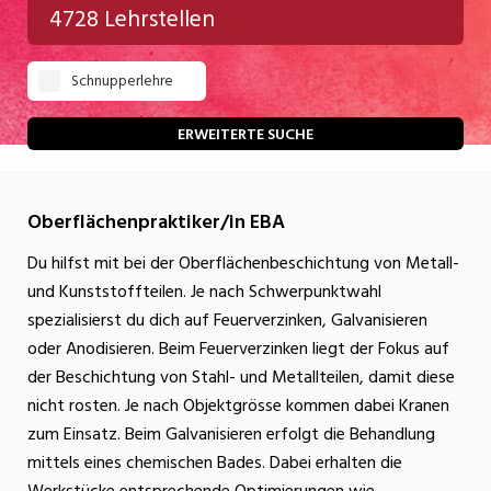
4728 Lehrstellen
Gastgewerbe
Schnupperlehre
Gesundheit/Pflege/Soziales
Handwerk/Technik
ERWEITERTE SUCHE
Informatik/Telco
Oberflächenpraktiker/in EBA
Kultur
Du hilfst mit bei der Oberflächenbeschichtung von Metall-
Nahrung
und Kunststoffteilen. Je nach Schwerpunktwahl
Natur
spezialisierst du dich auf Feuerverzinken, Galvanisieren
oder Anodisieren. Beim Feuerverzinken liegt der Fokus auf
Verkehr/Logistik
der Beschichtung von Stahl- und Metallteilen, damit diese
Wirtschaft/Verwaltung
nicht rosten. Je nach Objektgrösse kommen dabei Kranen
zum Einsatz. Beim Galvanisieren erfolgt die Behandlung
mittels eines chemischen Bades. Dabei erhalten die