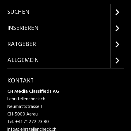
SUCHEN
Firmenprofile entdecken
INSERIEREN
Lehrstellen suchen
Kundenlogin
RATGEBER
Inserieren
Lehrberufe entdecken
ALLGEMEIN
Produkte
Bewerbungstipps
Über uns
KONTAKT
AGB
CH Media Classifieds AG
Lehrstellencheck.ch
Datenschutzbestimmungen
Neumattstrasse 1
CH-5000 Aarau
Nutzungsbedingungen
Tel.
+41 71 272 73 80
info@lehrstellencheck.ch
Impressum