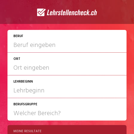
BERUF
ORT
LEHRBEGINN
BERUFSGRUPPE
2027
2028
MEINE RESULTATE
Chemie/Pharma