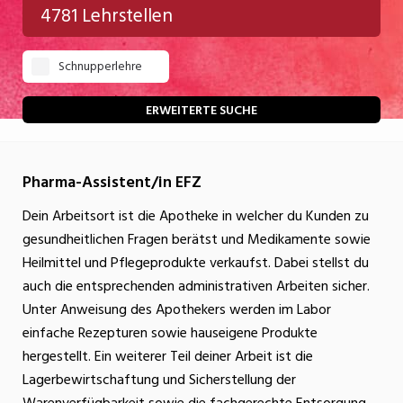
4781 Lehrstellen
Gastgewerbe
Schnupperlehre
Gesundheit/Pflege/Soziales
Handwerk/Technik
ERWEITERTE SUCHE
Informatik/Telco
Pharma-Assistent/in EFZ
Kultur
Dein Arbeitsort ist die Apotheke in welcher du Kunden zu
Nahrung
gesundheitlichen Fragen berätst und Medikamente sowie
Natur
Heilmittel und Pflegeprodukte verkaufst. Dabei stellst du
auch die entsprechenden administrativen Arbeiten sicher.
Verkehr/Logistik
Unter Anweisung des Apothekers werden im Labor
Wirtschaft/Verwaltung
einfache Rezepturen sowie hauseigene Produkte
hergestellt. Ein weiterer Teil deiner Arbeit ist die
Lagerbewirtschaftung und Sicherstellung der