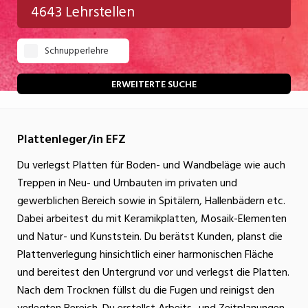
4643 Lehrstellen
Gastgewerbe
Schnupperlehre
Gesundheit/Pflege/Soziales
Handwerk/Technik
ERWEITERTE SUCHE
Informatik/Telco
Plattenleger/in EFZ
Kultur
Du verlegst Platten für Boden- und Wandbeläge wie auch
Nahrung
Treppen in Neu- und Umbauten im privaten und
Natur
gewerblichen Bereich sowie in Spitälern, Hallenbädern etc.
Dabei arbeitest du mit Keramikplatten, Mosaik-Elementen
Verkehr/Logistik
und Natur- und Kunststein. Du berätst Kunden, planst die
Wirtschaft/Verwaltung
Plattenverlegung hinsichtlich einer harmonischen Fläche
und bereitest den Untergrund vor und verlegst die Platten.
Nach dem Trocknen füllst du die Fugen und reinigst den