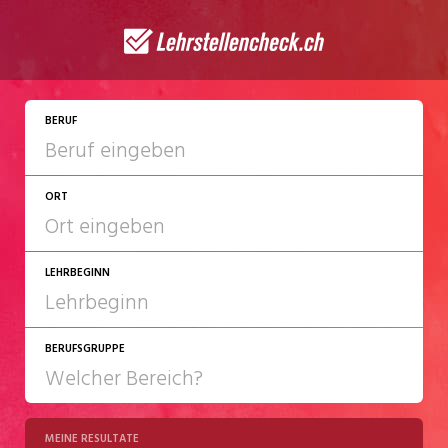
BERUF
ORT
LEHRBEGINN
BERUFSGRUPPE
2027
2028
MEINE RESULTATE
Chemie/Pharma