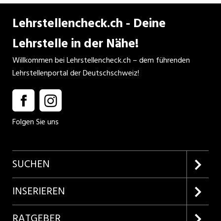
Lehrstellencheck.ch - Deine
Lehrstelle in der Nähe!
Willkommen bei Lehrstellencheck.ch – dem führenden
Lehrstellenportal der Deutschschweiz!
Folgen Sie uns
SUCHEN
Firmenprofile entdecken
INSERIEREN
Lehrstellen suchen
Kundenlogin
RATGEBER