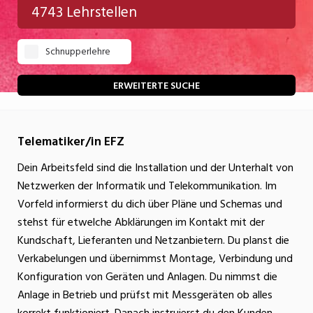
4743 Lehrstellen
Gastgewerbe
Schnupperlehre
Gesundheit/Pflege/Soziales
Handwerk/Technik
ERWEITERTE SUCHE
Informatik/Telco
Telematiker/in EFZ
Kultur
Dein Arbeitsfeld sind die Installation und der Unterhalt von
Nahrung
Netzwerken der Informatik und Telekommunikation. Im
Natur
Vorfeld informierst du dich über Pläne und Schemas und
stehst für etwelche Abklärungen im Kontakt mit der
Verkehr/Logistik
Kundschaft, Lieferanten und Netzanbietern. Du planst die
Wirtschaft/Verwaltung
Verkabelungen und übernimmst Montage, Verbindung und
Konfiguration von Geräten und Anlagen. Du nimmst die
Anlage in Betrieb und prüfst mit Messgeräten ob alles