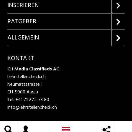
Firmenprofile entdecken
INSERIEREN
Lehrstellen suchen
Kundenlogin
RATGEBER
Inserieren
Lehrberufe entdecken
ALLGEMEIN
Produkte
Bewerbungstipps
Über uns
KONTAKT
AGB
CH Media Classifieds AG
Lehrstellencheck.ch
Datenschutzbestimmungen
Neumattstrasse 1
CH-5000 Aarau
Nutzungsbedingungen
Tel.
+41 71 272 73 80
info@lehrstellencheck.ch
Impressum