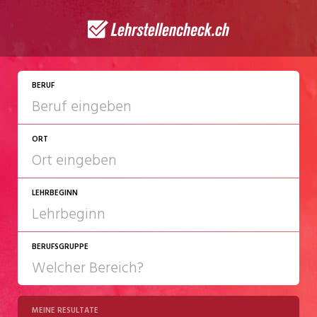
BERUF
ORT
LEHRBEGINN
BERUFSGRUPPE
2027
2028
MEINE RESULTATE
Chemie/Pharma