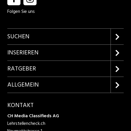
Folgen Sie uns
SUCHEN
Firmenprofile entdecken
INSERIEREN
Lehrstellen suchen
Kundenlogin
RATGEBER
Inserieren
Lehrberufe entdecken
ALLGEMEIN
Produkte
Bewerbungstipps
Über uns
KONTAKT
AGB
CH Media Classifieds AG
Lehrstellencheck.ch
Datenschutzbestimmungen