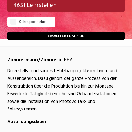
4651 Lehrstellen
Gastgewerbe
Schnupperlehre
Gesundheit/Pflege/Soziales
Handwerk/Technik
ERWEITERTE SUCHE
Informatik/Telco
Zimmermann/Zimmerin EFZ
Kultur
Du erstellst und sanierst Holzbauprojekte im Innen- und
Nahrung
Aussenbereich. Dazu gehört der ganze Prozess von der
Natur
Konstruktion über die Produktion bis hin zur Montage.
Erweiterte Tätigkeitsbereiche sind Gebäudeisolationen
Verkehr/Logistik
sowie die Installation von Photovoltaik- und
Wirtschaft/Verwaltung
Solarsystemen.
Ausbildungsdauer: