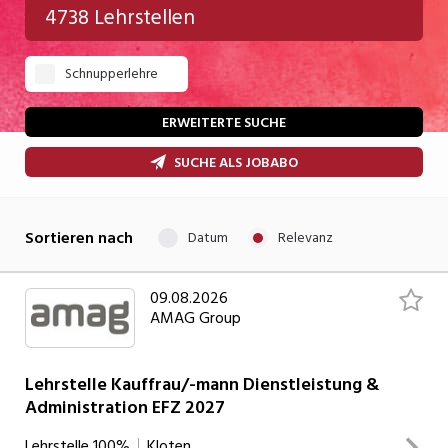
4738 Lehrstellen
Gastgewerbe
Schnupperlehre
Gesundheit/Pflege/Soziales
Handwerk/Technik
ERWEITERTE SUCHE
Informatik/Telco
SUCHE ALS JOBABO
Kultur
Sortieren nach
Datum
Relevanz
Nahrung
Natur
09.08.2026
AMAG Group
Verkehr/Logistik
Wirtschaft/Verwaltung
Lehrstelle Kauffrau/-mann Dienstleistung &
Administration EFZ 2027
Lehrstelle
100%
Kloten