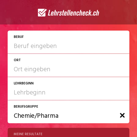
BERUF
ORT
LEHRBEGINN
BERUFSGRUPPE
2027
2028
MEINE RESULTATE
Chemie/Pharma