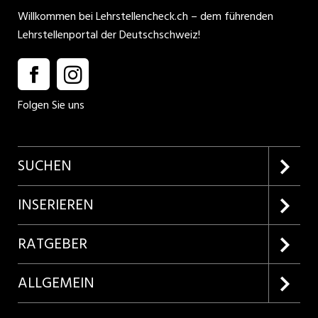
Willkommen bei Lehrstellencheck.ch – dem führenden
Lehrstellenportal der Deutschschweiz!
Folgen Sie uns
SUCHEN
Firmenprofile entdecken
INSERIEREN
Lehrstellen suchen
Kundenlogin
RATGEBER
Inserieren
Lehrberufe entdecken
ALLGEMEIN
Produkte
Bewerbungstipps