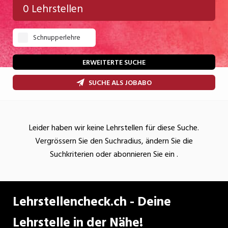
0 Lehrstellen
Gastgewerbe
Schnupperlehre
Gesundheit/Pflege/Soziales
Handwerk/Technik
ERWEITERTE SUCHE
Informatik/Telco
SUCHE ALS JOBABO
Kultur
Nahrung
Leider haben wir keine Lehrstellen für diese Suche.
Vergrössern Sie den Suchradius, ändern Sie die
Natur
Suchkriterien oder abonnieren Sie ein
.
Verkehr/Logistik
Wirtschaft/Verwaltung
Lehrstellencheck.ch - Deine
Lehrstelle in der Nähe!