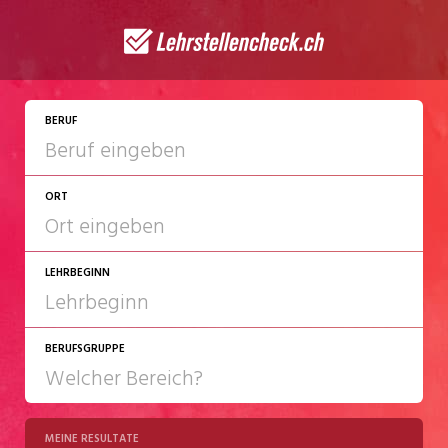
BERUF
ORT
LEHRBEGINN
BERUFSGRUPPE
2027
2028
MEINE RESULTATE
Chemie/Pharma