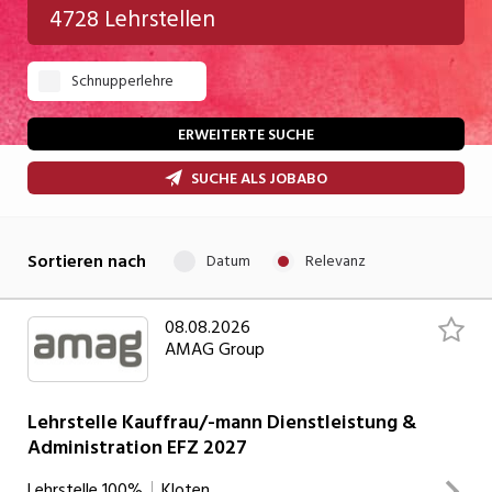
4728 Lehrstellen
Gastgewerbe
Schnupperlehre
Gesundheit/Pflege/Soziales
Handwerk/Technik
ERWEITERTE SUCHE
Informatik/Telco
SUCHE ALS JOBABO
Kultur
Sortieren nach
Datum
Relevanz
Nahrung
Natur
08.08.2026
AMAG Group
Verkehr/Logistik
Wirtschaft/Verwaltung
Lehrstelle Kauffrau/-mann Dienstleistung &
Administration EFZ 2027
Lehrstelle
100%
Kloten