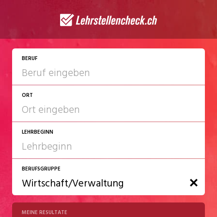
BERUF
ORT
LEHRBEGINN
BERUFSGRUPPE
2027
2028
MEINE RESULTATE
Chemie/Pharma