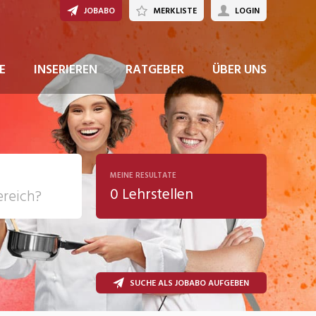
JOBABO
MERKLISTE
LOGIN
E
INSERIEREN
RATGEBER
ÜBER UNS
MEINE RESULTATE
0 Lehrstellen
ziales
SUCHE ALS JOBABO AUFGEBEN