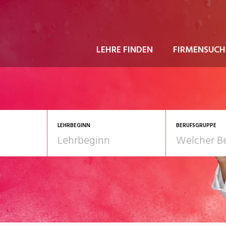
LEHRE FINDEN
FIRMENSUCH
LEHRBEGINN
BERUFSGRUPPE
astgewerbe
2028
Gesundheit/Pflege/So
nformatik/Telco
Kultur