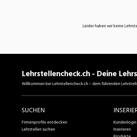
Nahrung
N
Wirtschaft/Verwaltung
Leider haben wir keine Lehrste
Lehrstellencheck.ch - Deine Lehrs
Willkommen bei Lehrstellencheck.ch – dem führenden Lehrstell
SUCHEN
INSERIE
Firmenprofile entdecken
Kundenlogin
Lehrstellen suchen
Inserieren
Produkte