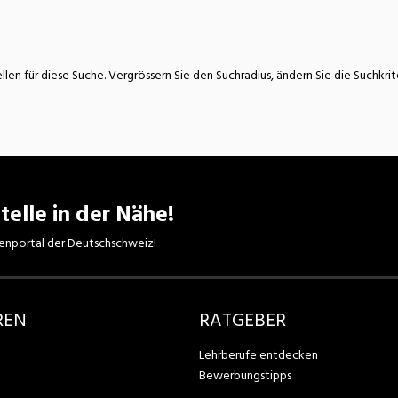
atur
Verkehr/Logistik
llen für diese Suche. Vergrössern Sie den Suchradius, ändern Sie die Suchkri
telle in der Nähe!
enportal der Deutschschweiz!
REN
RATGEBER
Lehrberufe entdecken
Bewerbungstipps