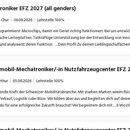
roniker EFZ 2027 (all genders)
Chur
06.08.2026
Lehrstelle
100%
ntwicklung von innovativen Wassermischern. Du baust elektronische
Schaltungen auf, misst und analysierst deren Funktion. ... D
omobil-Mechatroniker/-in Nutzfahrzeugcenter EFZ 
rthur
05.08.2026
Lehrstelle
100%
ende Kraft der Schweizer Mobilitätsbranche. Mit starken Marken wieim Rücken
Verkauf, Logistik oder Büro: Wir bilden über aus und begleiten dich auf dei