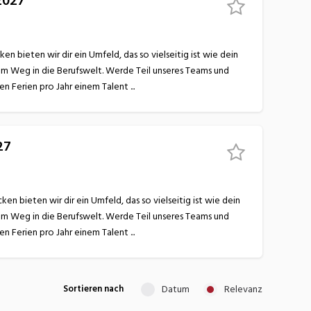
2027
 bieten wir dir ein Umfeld, das so vielseitig ist wie dein
nem Weg in die Berufswelt. Werde Teil unseres Teams und
lerne bei uns alles, was du für eine erfolgreiche Zukunft brauchst! Wir begeistern dich mit… 6 Wochen Ferien pro Jahr einem Talent ...
27
 bieten wir dir ein Umfeld, das so vielseitig ist wie dein
nem Weg in die Berufswelt. Werde Teil unseres Teams und
lerne bei uns alles, was du für eine erfolgreiche Zukunft brauchst! Wir begeistern dich mit… 6 Wochen Ferien pro Jahr einem Talent ...
Datum
Relevanz
Sortieren nach