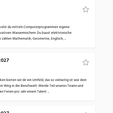
ein Profil Zu deinen Lieblingsschulfächern zählen Mathematik, Geometrie, Englisch, ...
2027
 bieten wir dir ein Umfeld, das so vielseitig ist wie dein
nem Weg in die Berufswelt. Werde Teil unseres Teams und
lerne bei uns alles, was du für eine erfolgreiche Zukunft brauchst! Wir begeistern dich mit… 6 Wochen Ferien pro Jahr einem Talent ...