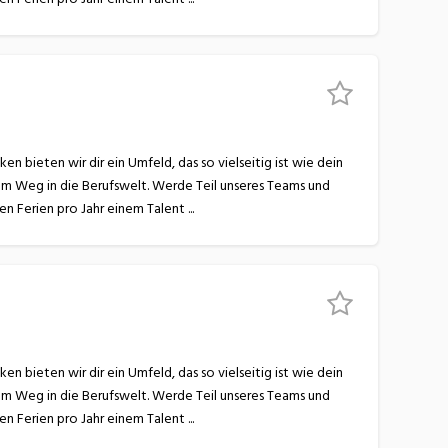
 bieten wir dir ein Umfeld, das so vielseitig ist wie dein
nem Weg in die Berufswelt. Werde Teil unseres Teams und
lerne bei uns alles, was du für eine erfolgreiche Zukunft brauchst! Wir begeistern dich mit… 6 Wochen Ferien pro Jahr einem Talent ...
 bieten wir dir ein Umfeld, das so vielseitig ist wie dein
nem Weg in die Berufswelt. Werde Teil unseres Teams und
lerne bei uns alles, was du für eine erfolgreiche Zukunft brauchst! Wir begeistern dich mit… 6 Wochen Ferien pro Jahr einem Talent ...