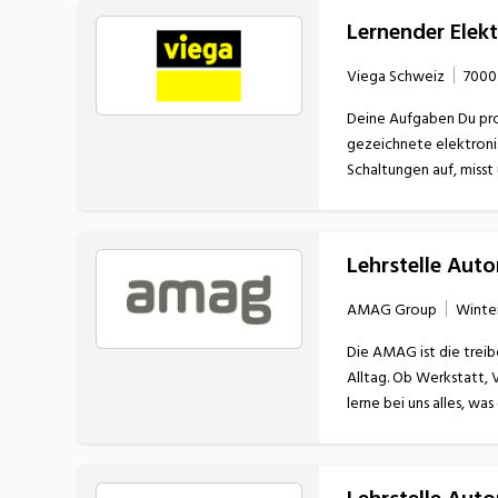
Lernender Elekt
Viega Schweiz
7000
Deine Aufgaben Du programmierst Microchips, damit ein Gerät richtig funktioniert. Bei uns entwickelst du mittels Computerprogrammen eigene
gezeichnete elektronische Leiterplatten. Tatkräftige Unterstützung bei der E
Lehrstelle Aut
AMAG Group
Winte
Die AMAG ist die treib
Alltag. Ob Werkstatt, 