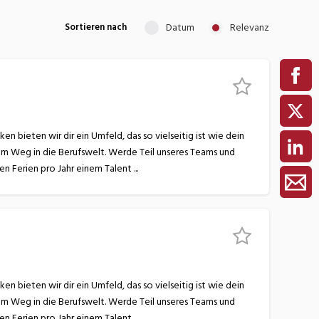
Datum
Relevanz
Sortieren nach
 bieten wir dir ein Umfeld, das so vielseitig ist wie dein
nem Weg in die Berufswelt. Werde Teil unseres Teams und
lerne bei uns alles, was du für eine erfolgreiche Zukunft brauchst! Wir begeistern dich mit… 6 Wochen Ferien pro Jahr einem Talent ...
 bieten wir dir ein Umfeld, das so vielseitig ist wie dein
nem Weg in die Berufswelt. Werde Teil unseres Teams und
lerne bei uns alles, was du für eine erfolgreiche Zukunft brauchst! Wir begeistern dich mit… 6 Wochen Ferien pro Jahr einem Talent ...