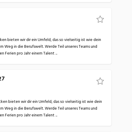
 bieten wir dir ein Umfeld, das so vielseitig ist wie dein
nem Weg in die Berufswelt. Werde Teil unseres Teams und
lerne bei uns alles, was du für eine erfolgreiche Zukunft brauchst! Wir begeistern dich mit… 6 Wochen Ferien pro Jahr einem Talent ...
27
 bieten wir dir ein Umfeld, das so vielseitig ist wie dein
nem Weg in die Berufswelt. Werde Teil unseres Teams und
lerne bei uns alles, was du für eine erfolgreiche Zukunft brauchst! Wir begeistern dich mit… 6 Wochen Ferien pro Jahr einem Talent ...