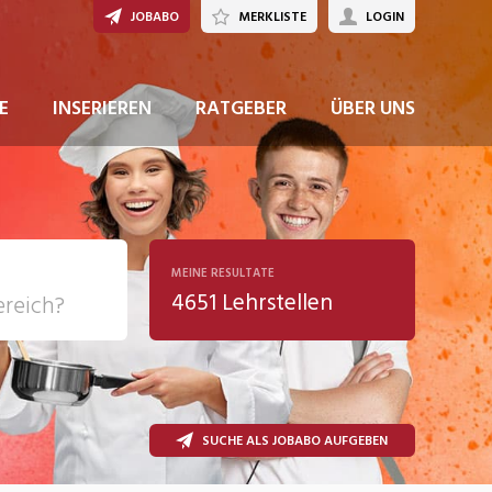
JOBABO
MERKLISTE
LOGIN
E
INSERIEREN
RATGEBER
ÜBER UNS
MEINE RESULTATE
4651 Lehrstellen
ziales
SUCHE ALS JOBABO AUFGEBEN