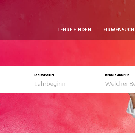
LEHRE FINDEN
FIRMENSUCH
LEHRBEGINN
BERUFSGRUPPE
astgewerbe
2028
Gesundheit/Pflege/So
nformatik/Telco
Kultur