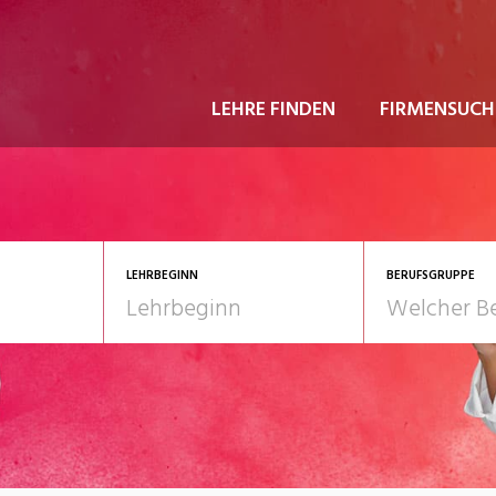
LEHRE FINDEN
FIRMENSUCH
LEHRBEGINN
BERUFSGRUPPE
astgewerbe
2028
Gesundheit/Pflege/So
nformatik/Telco
Kultur