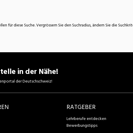
atur
Verkehr/Logistik
llen für diese Suche. Vergrössern Sie den Suchradius, ändern Sie die Suchkri
telle in der Nähe!
enportal der Deutschschweiz!
REN
RATGEBER
Lehrberufe entdecken
Bewerbungstipps