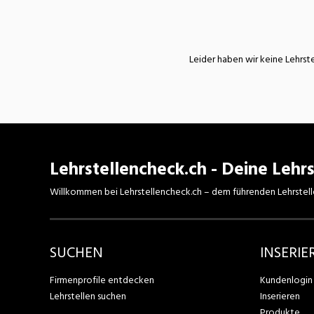
Nahrung
N
Wirtschaft/Verwaltung
Leider haben wir keine Lehrste
Lehrstellencheck.ch - Deine Lehrs
Willkommen bei Lehrstellencheck.ch – dem führenden Lehrstell
SUCHEN
INSERIE
Firmenprofile entdecken
Kundenlogin
Lehrstellen suchen
Inserieren
Produkte