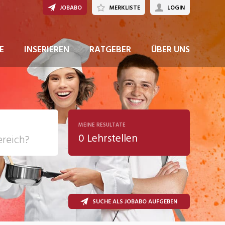
JOBABO
MERKLISTE
LOGIN
E
INSERIEREN
RATGEBER
ÜBER UNS
MEINE RESULTATE
0 Lehrstellen
ziales
SUCHE ALS JOBABO AUFGEBEN