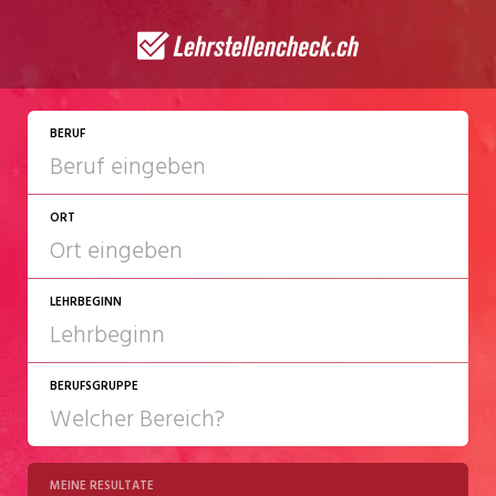
JETZT BEWERBEN
BERUF
ORT
LEHRBEGINN
BERUFSGRUPPE
2027
2028
MEINE RESULTATE
Chemie/Pharma