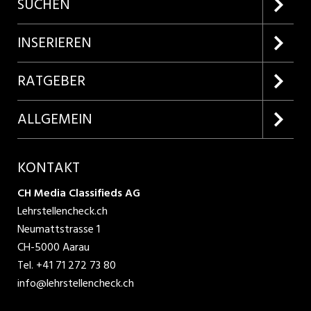
SUCHEN
Firmenprofile entdecken
INSERIEREN
Lehrstellen suchen
Kundenlogin
RATGEBER
Inserieren
Lehrberufe entdecken
ALLGEMEIN
Produkte
Bewerbungstipps
Über uns
KONTAKT
AGB
CH Media Classifieds AG
Lehrstellencheck.ch
Datenschutzbestimmungen
Neumattstrasse 1
CH-5000 Aarau
Nutzungsbedingungen
Tel.
+41 71 272 73 80
info@lehrstellencheck.ch
Impressum