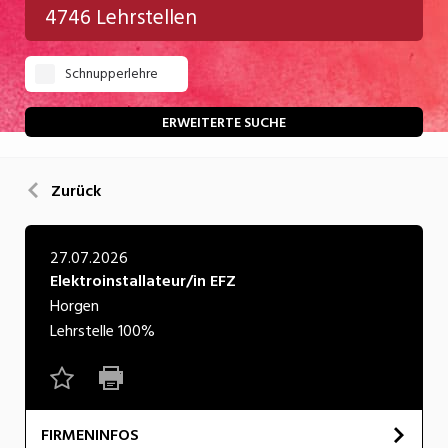
4746 Lehrstellen
Gastgewerbe
Schnupperlehre
Gesundheit/Pflege/Soziales
Handwerk/Technik
ERWEITERTE SUCHE
Informatik/Telco
Zurück
Kultur
Nahrung
27.07.2026
Elektroinstallateur/in EFZ
Natur
Horgen
Verkehr/Logistik
Lehrstelle
100%
Wirtschaft/Verwaltung
FIRMENINFOS