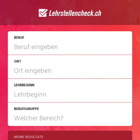
JETZT BEWERBEN
BERUF
ORT
LEHRBEGINN
BERUFSGRUPPE
2027
2028
MEINE RESULTATE
Chemie/Pharma