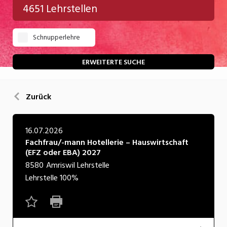
4651 Lehrstellen
Gastgewerbe
Schnupperlehre
Gesundheit/Pflege/Soziales
Handwerk/Technik
ERWEITERTE SUCHE
Informatik/Telco
Zurück
Kultur
Nahrung
16.07.2026
Fachfrau/-mann Hotellerie – Hauswirtschaft
Natur
(EFZ oder EBA) 2027
Verkehr/Logistik
8580
Amriswil Lehrstelle
Lehrstelle
100%
Wirtschaft/Verwaltung