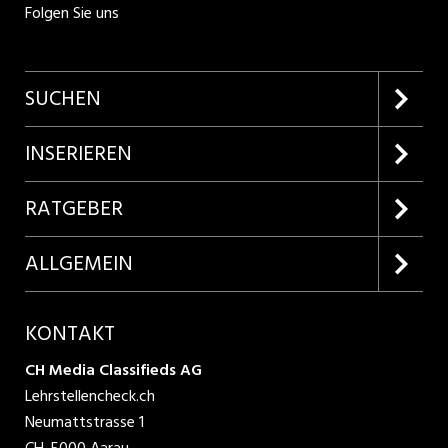
Folgen Sie uns
SUCHEN
Firmenprofile entdecken
INSERIEREN
Lehrstellen suchen
Kundenlogin
RATGEBER
Inserieren
Lehrberufe entdecken
ALLGEMEIN
Produkte
Bewerbungstipps
Über uns
KONTAKT
AGB
CH Media Classifieds AG
Lehrstellencheck.ch
Datenschutzbestimmungen
Neumattstrasse 1
CH-5000 Aarau