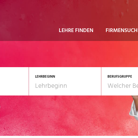
LEHRE FINDEN
FIRMENSUCH
LEHRBEGINN
BERUFSGRUPPE
astgewerbe
2028
Gesundheit/Pflege/So
nformatik/Telco
Kultur