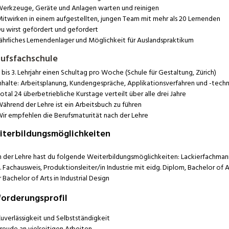
erkzeuge, Geräte und Anlagen warten und reinigen
itwirken in einem aufgestellten, jungen Team mit mehr als 20 Lernenden
u wirst gefördert und gefordert
ährliches Lernendenlager und Möglichkeit für Auslandspraktikum
ufsfachschule
. bis 3. Lehrjahr einen Schultag pro Woche (Schule für Gestaltung, Zürich)
nhalte: Arbeitsplanung, Kundengespräche, Applikationsverfahren und -techn
otal 24 überbetriebliche Kurstage verteilt über alle drei Jahre
ährend der Lehre ist ein Arbeitsbuch zu führen
ir empfehlen die Berufsmaturität nach der Lehre
terbildungsmöglichkeiten
 der Lehre hast du folgende Weiterbildungsmöglichkeiten: Lackierfachmann/
. Fachausweis, Produktionsleiter/in Industrie mit eidg. Diplom, Bachelor of 
 Bachelor of Arts in Industrial Design
orderungsprofil
uverlässigkeit und Selbstständigkeit
reude an vielseitigen Arbeiten