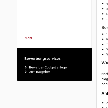
W
M
D
J
Ber
1
Mehr
I
T
W
W
Bewerbungsservices
Wei
Bewerber-Cockpit anlegen
Zum Ratgeber
Nach
eidg
oder
Anf
Z
F