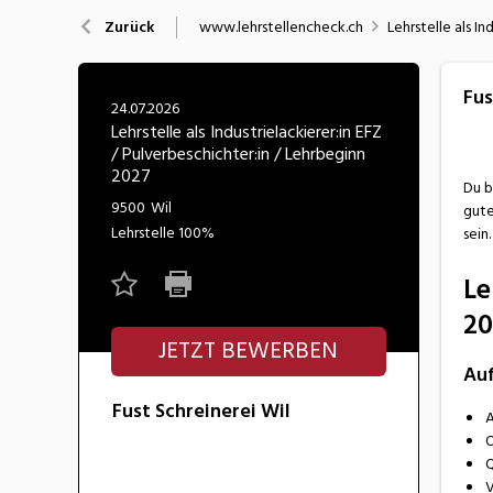
Nahrung
N
www.lehrstellencheck.ch
Lehrstelle als I
Zurück
Wirtschaft/Verwaltung
Fus
24.07.2026
Lehrstelle als Industrielackierer:in EFZ
/ Pulverbeschichter:in / Lehrbeginn
2027
Du b
9500
Wil
gute
Lehrstelle
100%
sein
Le
20
JETZT BEWERBEN
Au
Fust Schreinerei Wil
A
O
Q
V