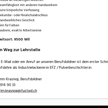
eamfähigkeit mit anderen Handwerkern
ute körperliche Verfassung
ekundar- oder Realschulabschluss
andwerkliches Geschick
inn für Farben
aubere, exakte Arbeitsweise
eitsort
:
9500
Wil
n Weg zur Lehrstelle
 E-Mail oder ein Anruf an unseren Berufsbildner ist dein erster Schr
fslehre als Industrielackierer:in EFZ / Pulverbeschichter:in.
im Krasniqi, Berufsbildner
 914 90 33
rim.krasniqi@fustwil.ch