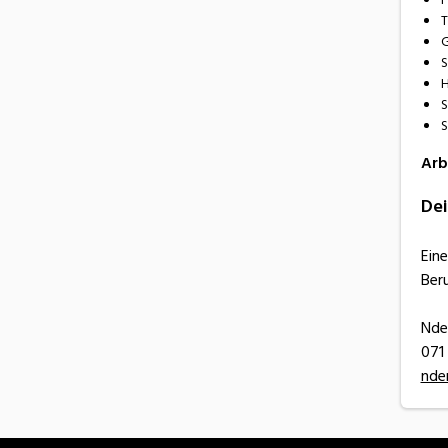
T
G
S
H
S
S
Arb
Dei
Eine
Beru
Nder
071
nde