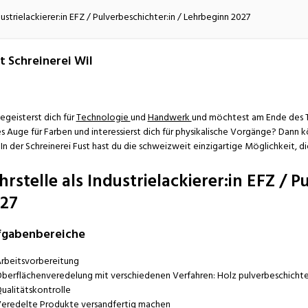
atur
Verkehr/Logistik
ndustrielackierer:in EFZ / Pulverbeschichter:in / Lehrbeginn 2027
t Schreinerei Wil
egeisterst dich für
Technologie
und
Handwerk
und möchtest am Ende des Ta
s Auge für Farben und interessierst dich für physikalische Vorgänge? Dann kön
. In der Schreinerei Fust hast du die schweizweit einzigartige Möglichkeit, d
hrstelle als Industrielackierer:in EFZ / 
27
fgabenbereiche
rbeitsvorbereitung
berflächenveredelung mit verschiedenen Verfahren: Holz pulverbeschichten
ualitätskontrolle
eredelte Produkte versandfertig machen