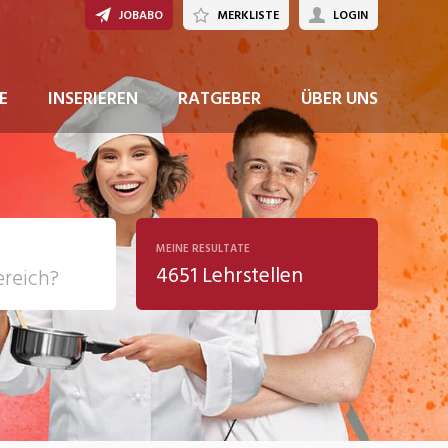
JOBABO
MERKLISTE
LOGIN
JETZT BEWERBEN
E
INSERIEREN
RATGEBER
ÜBER UNS
MEINE RESULTATE
4651 Lehrstellen
ziales