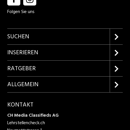
Folgen Sie uns
SUCHEN
Firmenprofile entdecken
INSERIEREN
Lehrstellen suchen
Kundenlogin
RATGEBER
Inserieren
Lehrberufe entdecken
ALLGEMEIN
Produkte
Bewerbungstipps
Über uns
KONTAKT
AGB
CH Media Classifieds AG
Lehrstellencheck.ch
Datenschutzbestimmungen