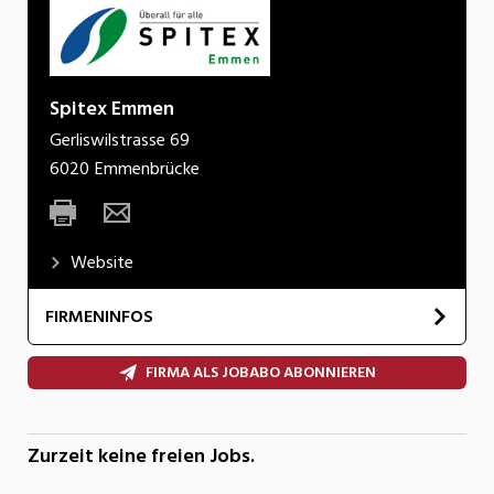
Spitex Emmen
Gerliswilstrasse 69
6020
Emmenbrücke
Website
FIRMENINFOS
Die Spitex Emmen mit ihren rund 60
FIRMA ALS JOBABO ABONNIEREN
Mitarbeitenden ist in der Region eine innovative,
vielseitige und kompetente Arbeitgeberin. Wir
sind für die ambulante Gesundheitsversorgung
Zurzeit keine freien Jobs.
der Gemeinde Emmen mit rund 33’000