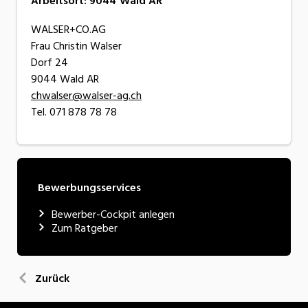
Arbeitsort
:
9044
Wald AR
WALSER+CO.AG
Frau Christin Walser
Dorf 24
9044 Wald AR
chwalser@walser-ag.ch
Tel. 071 878 78 78
Bewerbungsservices
Bewerber-Cockpit anlegen
Zum Ratgeber
Zurück