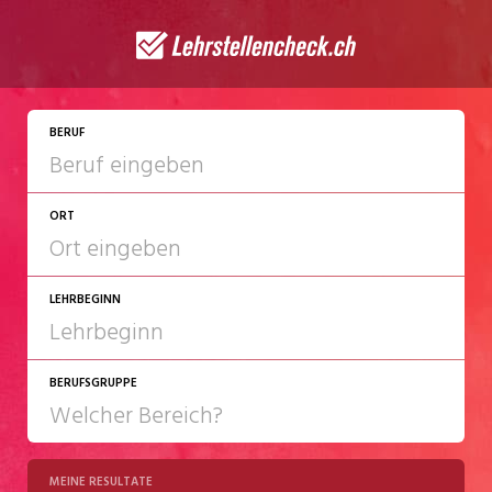
JETZT BEWERBEN
BERUF
ORT
LEHRBEGINN
BERUFSGRUPPE
2027
2028
MEINE RESULTATE
Chemie/Pharma