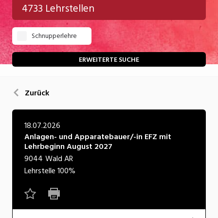
4733 Lehrstellen
Gastgewerbe
Schnupperlehre
Gesundheit/Pflege/Soziales
Handwerk/Technik
ERWEITERTE SUCHE
Informatik/Telco
Zurück
Kultur
Nahrung
18.07.2026
Anlagen- und Apparatebauer/-in EFZ mit
Natur
Lehrbeginn August 2027
Verkehr/Logistik
9044
Wald AR
Lehrstelle
100%
Wirtschaft/Verwaltung