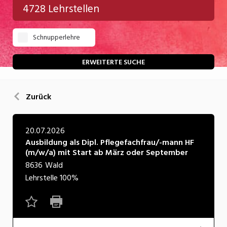
4728 Lehrstellen
Gastgewerbe
Schnupperlehre
Gesundheit/Pflege/Soziales
Handwerk/Technik
ERWEITERTE SUCHE
Informatik/Telco
Zurück
Kultur
Nahrung
20.07.2026
Ausbildung als Dipl. Pflegefachfrau/-mann HF
Natur
(m/w/a) mit Start ab März oder September
Verkehr/Logistik
8636
Wald
Lehrstelle
100%
Wirtschaft/Verwaltung