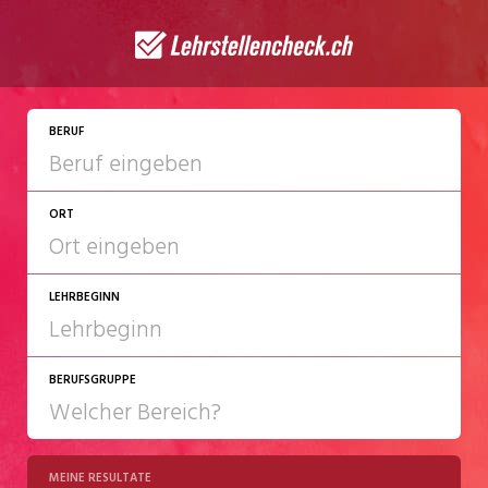
JETZT BEWERBEN
BERUF
ORT
LEHRBEGINN
BERUFSGRUPPE
2027
2028
MEINE RESULTATE
Chemie/Pharma