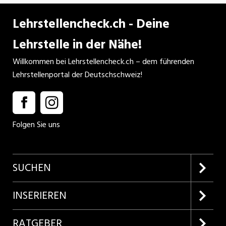
Lehrstellencheck.ch - Deine
Lehrstelle in der Nähe!
Willkommen bei Lehrstellencheck.ch – dem führenden
Lehrstellenportal der Deutschschweiz!
Folgen Sie uns
SUCHEN
Firmenprofile entdecken
INSERIEREN
Lehrstellen suchen
Kundenlogin
RATGEBER