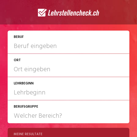
JETZT BEWERBEN
BERUF
ORT
LEHRBEGINN
BERUFSGRUPPE
2027
2028
MEINE RESULTATE
Chemie/Pharma