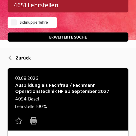
4651 Lehrstellen
Gastgewerbe
Schnupperlehre
Gesundheit/Pflege/Soziales
Handwerk/Technik
ERWEITERTE SUCHE
Informatik/Telco
Zurück
Kultur
Nahrung
03.08.2026
Ausbildung als Fachfrau / Fachmann
Natur
Operationstechnik HF ab September 2027
Verkehr/Logistik
4054
Basel
Lehrstelle
100%
Wirtschaft/Verwaltung