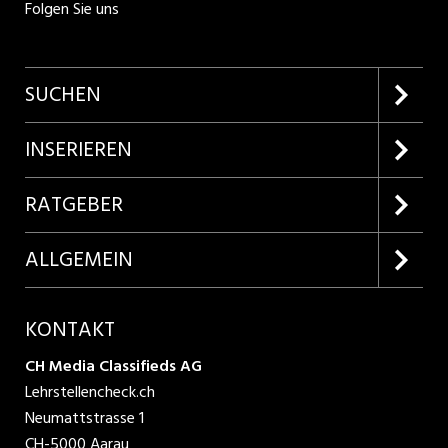
Folgen Sie uns
SUCHEN
Firmenprofile entdecken
INSERIEREN
Lehrstellen suchen
Kundenlogin
RATGEBER
Inserieren
Lehrberufe entdecken
ALLGEMEIN
Produkte
Bewerbungstipps
Über uns
KONTAKT
AGB
CH Media Classifieds AG
Lehrstellencheck.ch
Datenschutzbestimmungen
Neumattstrasse 1
CH-5000 Aarau