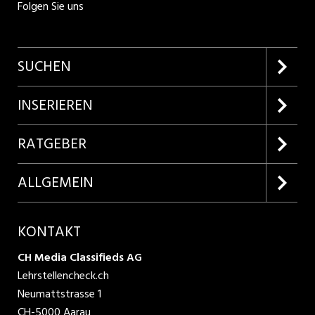
Folgen Sie uns
SUCHEN
Firmenprofile entdecken
INSERIEREN
Lehrstellen suchen
Kundenlogin
RATGEBER
Inserieren
Lehrberufe entdecken
ALLGEMEIN
Produkte
Bewerbungstipps
Über uns
KONTAKT
AGB
CH Media Classifieds AG
Lehrstellencheck.ch
Datenschutzbestimmungen
Neumattstrasse 1
CH-5000 Aarau