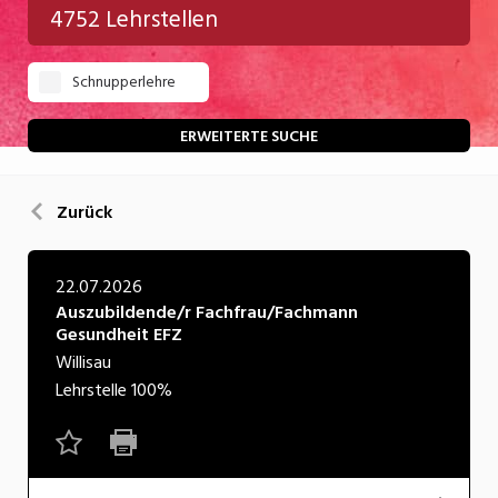
4752 Lehrstellen
Gastgewerbe
Schnupperlehre
Gesundheit/Pflege/Soziales
Handwerk/Technik
ERWEITERTE SUCHE
Informatik/Telco
Zurück
Kultur
Nahrung
22.07.2026
Auszubildende/r Fachfrau/Fachmann
Natur
Gesundheit EFZ
Verkehr/Logistik
Willisau
Lehrstelle
100%
Wirtschaft/Verwaltung