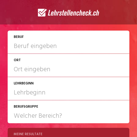
JETZT BEWERBEN
BERUF
ORT
LEHRBEGINN
BERUFSGRUPPE
2027
2028
MEINE RESULTATE
Chemie/Pharma