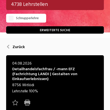
4738 Lehrstellen
Gastgewerbe
Schnupperlehre
Gesundheit/Pflege/Soziales
Handwerk/Technik
ERWEITERTE SUCHE
Informatik/Telco
Zurück
Kultur
Nahrung
04.08.2026
Detailhandelsfachfrau / -mann EFZ
Natur
(Fachrichtung LANDI | Gestalten von
Einkaufserlebnissen)
Verkehr/Logistik
8756
Mitlödi
Wirtschaft/Verwaltung
Lehrstelle
100%