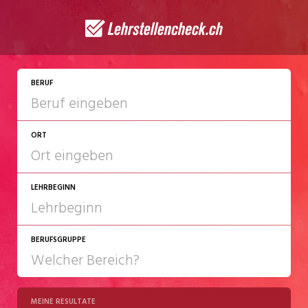
JETZT BEWERBEN
BERUF
ORT
LEHRBEGINN
BERUFSGRUPPE
2027
2028
MEINE RESULTATE
Chemie/Pharma